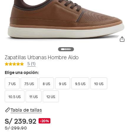
Zapatillas Urbanas Hombre Aldo
5 (1)
Elige una opción:
7 US
7.5 US
8 US
9 US
9.5 US
10 US
10.5 US
11 US
12 US
Tabla de tallas
S/ 239.92
-20%
S/ 299.90