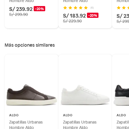
Hombre Aldo
Hombre Aldo
Hombr
S/ 239.92
(6)
-20%
S/ 299.90
S/ 183.92
S/ 2
-20%
S/ 229.90
S/ 29
Más opciones similares
ALDO
ALDO
ALDO
Zapatillas Urbanas
Zapatillas Urbanas
Zapati
Hombre Aldo
Hombre Aldo
Hombr