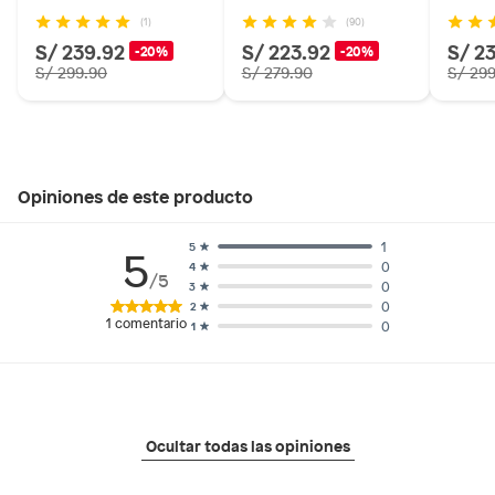
(1)
(90)
S/ 239.92
S/ 223.92
S/ 2
-20%
-20%
S/ 299.90
S/ 279.90
S/ 29
Opiniones de este producto
1
5
5
0
4
/5
0
3
0
2
1
comentario
0
1
Ocultar todas las opiniones