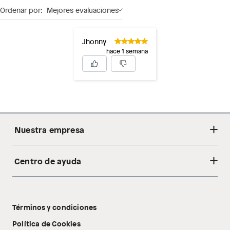
Ordenar por:
Mejores evaluaciones
Jhonny
hace 1 semana
Nuestra empresa
Centro de ayuda
Acerca de nosotros
Sostenibilidad
Cambios y devoluciones
Tiendas
Términos y condiciones
Libro de reclamaciones
Tecnología Pillow Walk
Política de Cookies