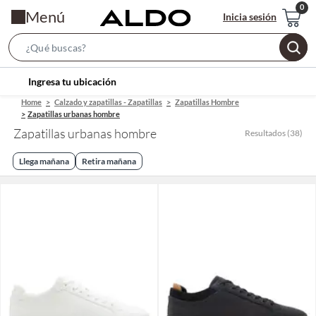
Menú
Inicia sesión
Search
Bar
location-
Ingresa tu ubicación
icon
Home
Calzado y zapatillas - Zapatillas
Zapatillas Hombre
Zapatillas urbanas hombre
Zapatillas urbanas hombre
Resultados
(
38
)
Llega mañana
Retira mañana