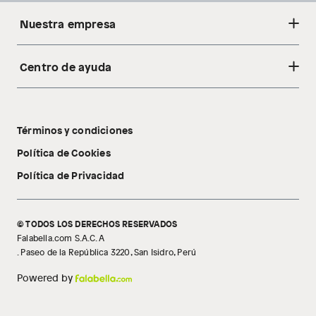
Nuestra empresa
Centro de ayuda
Acerca de nosotros
Sostenibilidad
Cambios y devoluciones
Tiendas
Términos y condiciones
Libro de reclamaciones
Tecnología Pillow Walk
Política de Cookies
Política de Privacidad
© TODOS LOS DERECHOS RESERVADOS
Falabella.com S.A.C. A
. Paseo de la República 3220, San Isidro, Perú
Powered by