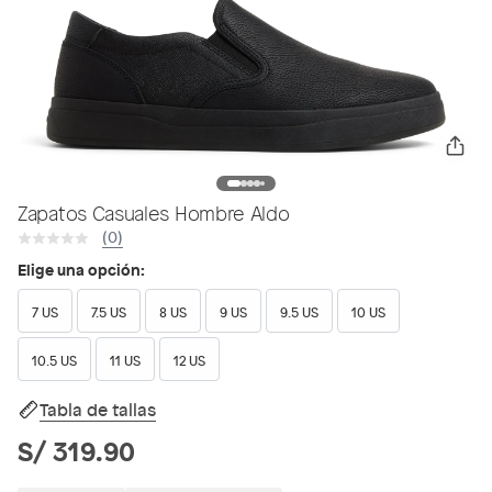
Zapatos Casuales Hombre Aldo
(0)
Elige una opción:
7 US
7.5 US
8 US
9 US
9.5 US
10 US
10.5 US
11 US
12 US
Tabla de tallas
S/ 319.90