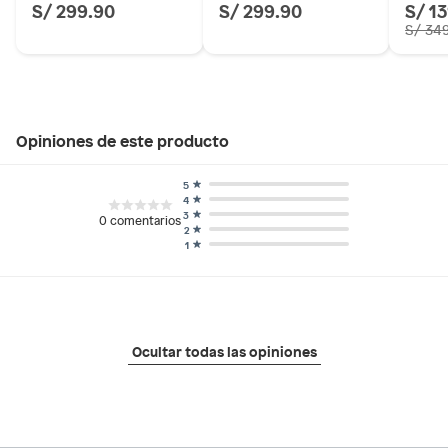
S/ 299.90
S/ 299.90
S/ 1
S/ 34
Opiniones de este producto
5
4
3
0
comentarios
2
1
Ocultar todas las opiniones