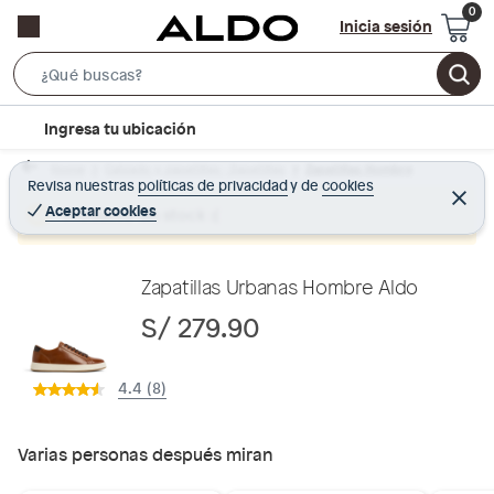
Inicia sesión
S
e
l
Ingresa tu ubicación
a
o
r
Home
Calzado y zapatillas - Zapatillas
Zapatillas Hombre
c
Revisa nuestras
políticas de privacidad
y
de
cookies
c
C
a
e
Aceptar cookies
Producto sin stock :(
h
r
t
r
B
a
i
r
a
o
Zapatillas Urbanas Hombre Aldo
r
n
S/ 279.90
-
i
4.4 (8)
c
o
n
Varias personas después miran