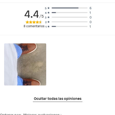
6
5
4.4
1
4
/5
0
3
0
2
8
comentarios
1
1
Ocultar todas las opiniones
Ordenar por:
Mejores evaluaciones