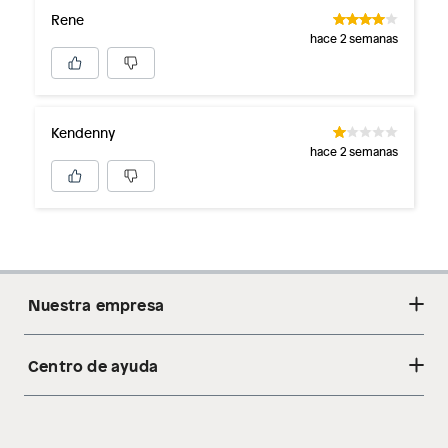
Rene
hace 2 semanas
Kendenny
hace 2 semanas
Nuestra empresa
Centro de ayuda
Acerca de nosotros
Sostenibilidad
Cambios y devoluciones
Tiendas