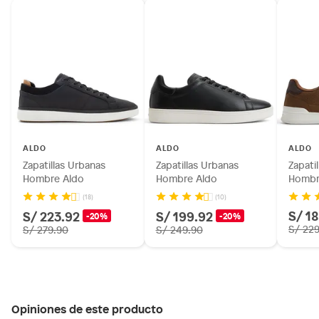
ALDO
ALDO
ALDO
Zapatillas Urbanas
Zapatillas Urbanas
Zapati
Hombre Aldo
Hombre Aldo
Hombr
(18)
(10)
S/ 1
S/ 223.92
S/ 199.92
-20%
-20%
S/ 22
S/ 279.90
S/ 249.90
Opiniones de este producto