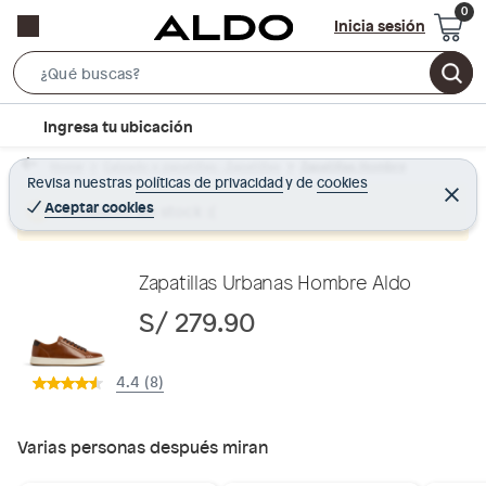
Inicia sesión
S
e
l
Ingresa tu ubicación
a
o
r
Home
Calzado y zapatillas - Zapatillas
Zapatillas Hombre
c
Revisa nuestras
políticas de privacidad
y
de
cookies
c
C
a
e
Aceptar cookies
Producto sin stock :(
h
r
t
r
B
a
i
r
a
o
Zapatillas Urbanas Hombre Aldo
r
n
S/ 279.90
-
i
4.4 (8)
c
o
n
Varias personas después miran