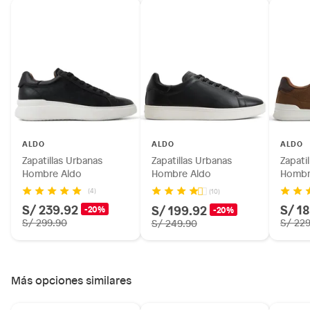
ALDO
ALDO
ALDO
Zapatillas Urbanas
Zapatillas Urbanas
Zapati
Hombre Aldo
Hombre Aldo
Hombr
(4)
(10)
S/ 239.92
S/ 1
S/ 199.92
-20%
-20%
S/ 299.90
S/ 22
S/ 249.90
Más opciones similares