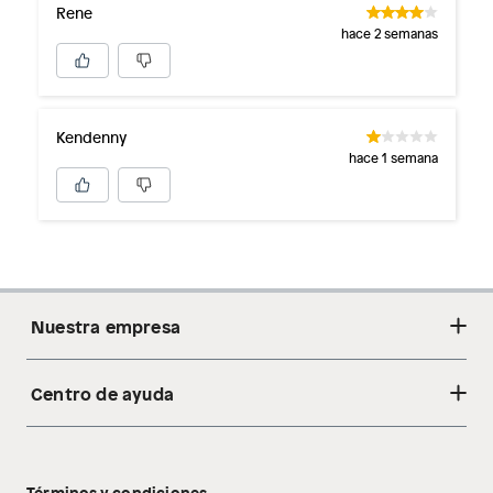
Rene
hace 2 semanas
Kendenny
hace 1 semana
Nuestra empresa
Centro de ayuda
Acerca de nosotros
Sostenibilidad
Cambios y devoluciones
Tiendas
Términos y condiciones