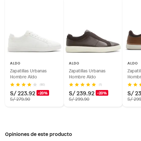
ALDO
ALDO
ALDO
Zapatillas Urbanas
Zapatillas Urbanas
Zapati
Hombre Aldo
Hombre Aldo
Hombr
(90)
(1)
S/ 223.92
S/ 239.92
S/ 2
-20%
-20%
S/ 279.90
S/ 299.90
S/ 29
Opiniones de este producto