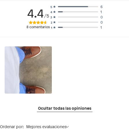
6
5
4.4
1
4
/5
0
3
0
2
8
comentarios
1
1
Ocultar todas las opiniones
Ordenar por:
Mejores evaluaciones