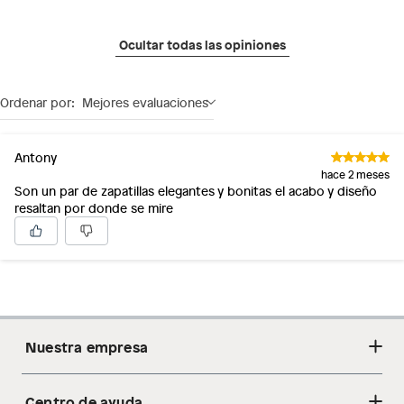
Ocultar todas las opiniones
Ordenar por:
Mejores evaluaciones
Antony
hace 2 meses
Son un par de zapatillas elegantes y bonitas el acabo y diseño
resaltan por donde se mire
Nuestra empresa
Centro de ayuda
Acerca de nosotros