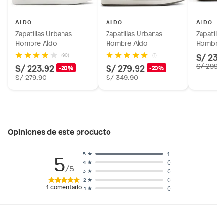
ALDO
ALDO
ALDO
Zapatillas Urbanas
Zapatillas Urbanas
Zapati
Hombre Aldo
Hombre Aldo
Hombr
S/ 2
(90)
(1)
S/ 223.92
S/ 279.92
S/ 29
-20%
-20%
S/ 279.90
S/ 349.90
Opiniones de este producto
1
5
5
0
4
/5
0
3
0
2
1
comentario
0
1