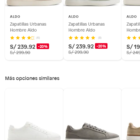
Motocicletas y bicicletas motorizadas.
Licores y cigarros electrónicos.
ALDO
ALDO
ALDO
Zapatillas Urbanas
Zapatillas Urbanas
Zapati
Hombre Aldo
Hombre Aldo
Hombr
(8)
(6)
S/ 239.92
S/ 239.92
S/ 1
-20%
-20%
S/ 299.90
S/ 299.90
S/ 24
Más opciones similares