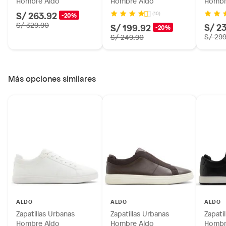
Hombre Aldo
Hombre Aldo
Hombr
S/ 263.92
(10)
-20%
S/ 329.90
S/ 2
S/ 199.92
-20%
S/ 29
S/ 249.90
Más opciones similares
ALDO
ALDO
ALDO
Zapatillas Urbanas
Zapatillas Urbanas
Zapati
Hombre Aldo
Hombre Aldo
Hombr