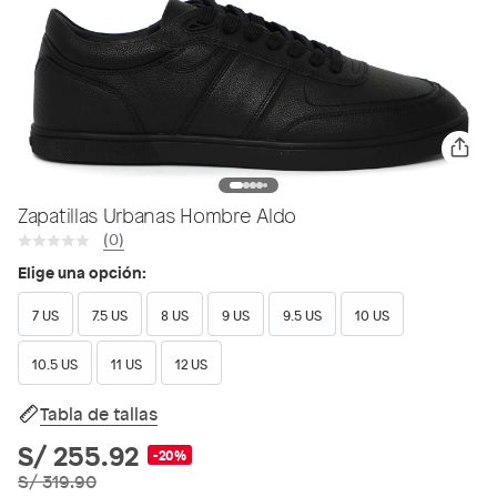
Zapatillas Urbanas Hombre Aldo
(0)
Elige una opción:
7 US
7.5 US
8 US
9 US
9.5 US
10 US
10.5 US
11 US
12 US
Tabla de tallas
S/ 255.92
-20%
S/ 319.90