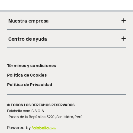
Nuestra empresa
Centro de ayuda
Acerca de nosotros
Sostenibilidad
Cambios y devoluciones
Tiendas
Términos y condiciones
Libro de reclamaciones
Tecnología Pillow Walk
Política de Cookies
Política de Privacidad
© TODOS LOS DERECHOS RESERVADOS
Falabella.com S.A.C. A
. Paseo de la República 3220, San Isidro, Perú
Powered by