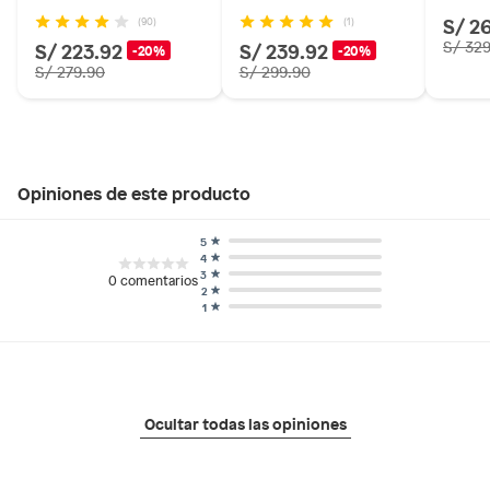
S/ 2
(90)
(1)
S/ 223.92
S/ 239.92
S/ 32
-20%
-20%
S/ 279.90
S/ 299.90
Opiniones de este producto
5
4
3
0
comentarios
2
1
Ocultar todas las opiniones