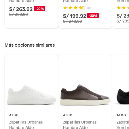
Hombre Aldo
Hombre Aldo
Hombr
S/ 263.92
(10)
-20%
S/ 329.90
S/ 2
S/ 199.92
-20%
S/ 29
S/ 249.90
Más opciones similares
ALDO
ALDO
ALDO
Zapatillas Urbanas
Zapatillas Urbanas
Zapati
Hombre Aldo
Hombre Aldo
Hombr