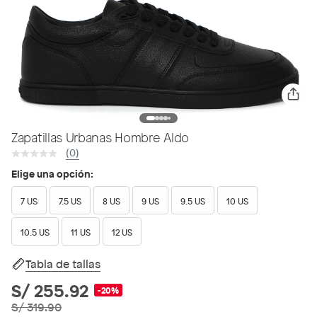
Zapatillas Urbanas Hombre Aldo
(0)
Elige una opción:
7 US
7.5 US
8 US
9 US
9.5 US
10 US
10.5 US
11 US
12 US
Tabla de tallas
S/ 255.92
-20%
S/ 319.90