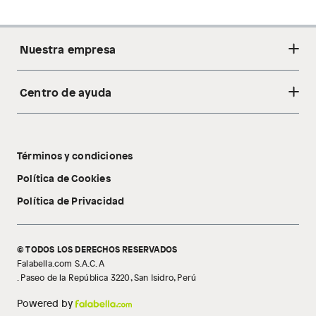
Nuestra empresa
Centro de ayuda
Acerca de nosotros
Sostenibilidad
Cambios y devoluciones
Tiendas
Términos y condiciones
Libro de reclamaciones
Tecnología Pillow Walk
Política de Cookies
Política de Privacidad
© TODOS LOS DERECHOS RESERVADOS
Falabella.com S.A.C. A
. Paseo de la República 3220, San Isidro, Perú
Powered by