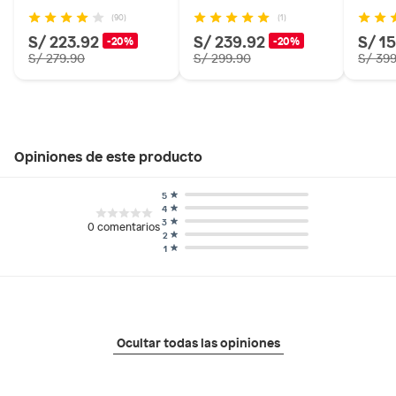
(90)
(1)
S/ 223.92
S/ 239.92
S/ 1
-20%
-20%
S/ 279.90
S/ 299.90
S/ 39
Opiniones de este producto
5
4
3
0
comentarios
2
1
Ocultar todas las opiniones