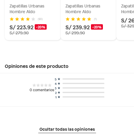
Zapatillas Urbanas
Zapatillas Urbanas
Zapati
Hombre Aldo
Hombre Aldo
Hombr
S/ 2
(90)
(1)
S/ 223.92
S/ 239.92
S/ 32
-20%
-20%
S/ 279.90
S/ 299.90
Opiniones de este producto
5
4
3
0
comentarios
2
1
Ocultar todas las opiniones