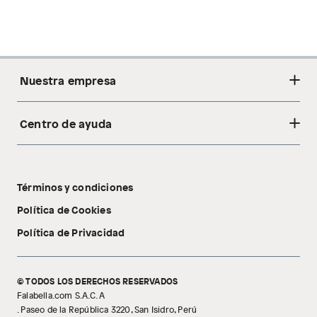
Nuestra empresa
Centro de ayuda
Acerca de nosotros
Sostenibilidad
Cambios y devoluciones
Tiendas
Términos y condiciones
Libro de reclamaciones
Tecnología Pillow Walk
Política de Cookies
Política de Privacidad
© TODOS LOS DERECHOS RESERVADOS
Falabella.com S.A.C. A
. Paseo de la República 3220, San Isidro, Perú