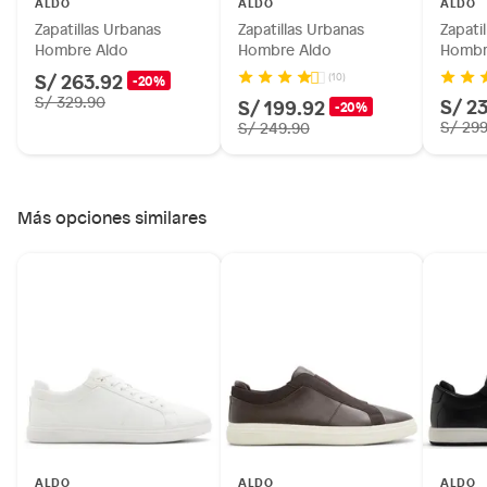
ALDO
ALDO
ALDO
Zapatillas Urbanas
Zapatillas Urbanas
Zapati
Hombre Aldo
Hombre Aldo
Hombr
S/ 263.92
(10)
-20%
S/ 329.90
S/ 2
S/ 199.92
-20%
S/ 29
S/ 249.90
Más opciones similares
ALDO
ALDO
ALDO