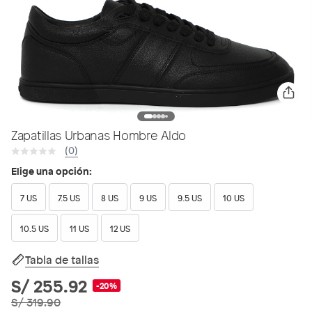
Zapatillas Urbanas Hombre Aldo
(0)
Elige una opción:
7 US
7.5 US
8 US
9 US
9.5 US
10 US
10.5 US
11 US
12 US
Tabla de tallas
S/ 255.92
-20%
S/ 319.90