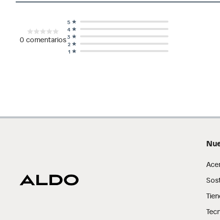
5
4
3
0
comentarios
2
1
Nue
Ace
Sost
Tien
Tecn