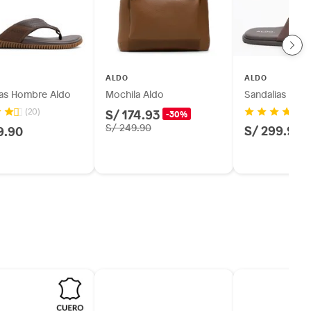
ALDO
ALDO
ias Hombre Aldo
Mochila Aldo
Sandalias Hom
S/ 174.93
(20)
-30%
S/ 249.90
S/ 299.90
9.90