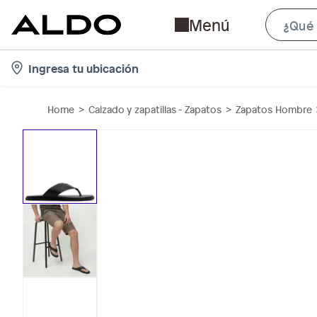
Menú
l
Ingresa tu ubicación
o
c
Home
Calzado y zapatillas - Zapatos
Zapatos Hombre
a
t
i
o
n
-
i
c
o
n