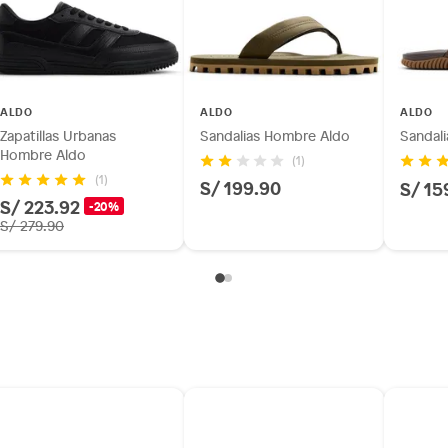
e
ALDO
ALDO
ALDO
Zapatillas Urbanas
Sandalias Hombre Aldo
Sandal
Hombre Aldo
(1)
(1)
S/ 199.90
S/ 15
S/ 223.92
-20%
S/ 279.90