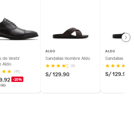
ALDO
ALDO
 de Vestir
Sandalias Hombre Aldo
Sandalias Hom
 Aldo
(9)
(41)
S/ 129.90
S/ 129.90
9.92
-20%
.90