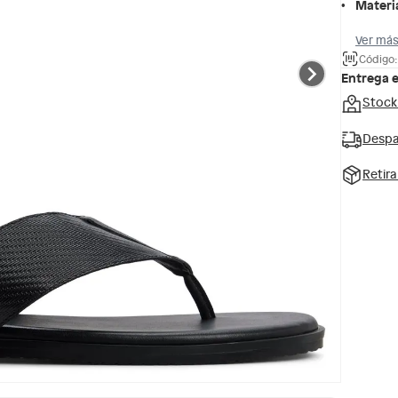
Materi
Ver más
Código:
Entrega 
Stock
Despa
Retir