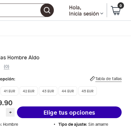
0
Hola
,
Inicia sesión
ias Hombre Aldo
(0)
 opción:
Tabla de tallas
41 EUR
42 EUR
43 EUR
44 EUR
45 EUR
9.90
Elige tus opciones
+
o
:
Tipo de ajuste
:
Hombre
Sin amarre