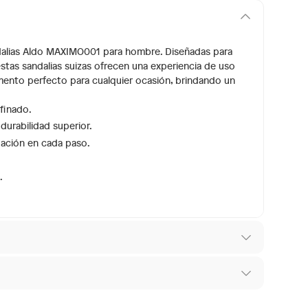
andalias Aldo MAXIMO001 para hombre. Diseñadas para
stas sandalias suizas ofrecen una experiencia de uso
emento perfecto para cualquier ocasión, brindando un
finado.
durabilidad superior.
guación en cada paso.
.
 los recibes para hacer una devolución.