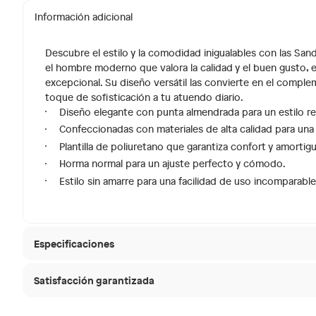
Información adicional
Descubre el estilo y la comodidad inigualables con las S
el hombre moderno que valora la calidad y el buen gusto, e
excepcional. Su diseño versátil las convierte en el compl
toque de sofisticación a tu atuendo diario.
Diseño elegante con punta almendrada para un estilo re
Confeccionadas con materiales de alta calidad para una 
Plantilla de poliuretano que garantiza confort y amorti
Horma normal para un ajuste perfecto y cómodo.
Estilo sin amarre para una facilidad de uso incomparable
Especificaciones
Satisfacción garantizada
Condicion del producto
Nuevo
30 días desde que
La mayoría de los productos tienen