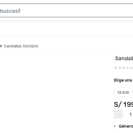
S
e
a
r
c
Sandalias Hombre
h
B
Sandal
a
r
Elige una
39 EUR
S/ 19
−
Géner