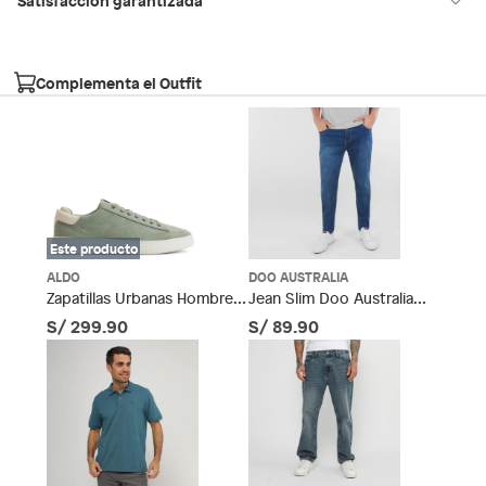
30 días desde que los recibes
La mayoría de los productos tienen
para hacer una devolución.
Condicion del
Nuevo
Complementa el Outfit
producto
Sin embargo, tenemos categorías que cuentan con plazos
diferentes, otras con restricciones y algunas que no se pueden
devolver ni cambiar. Conoce cuáles son:
Tipo de ajuste
Cordones
Falabella, Tottus y otros vendedores
Productos vendidos por
tienen:
Modelo
48 horas: cemento, mezclas de hormigón, morteros, yeso y
STEPUP311
Este producto
otros productos para asfalto, hormigón, albañilería.
7 días: colchones y productos de combustión.
ALDO
DOO AUSTRALIA
Material de la
Poliéster
Zapatillas Urbanas Hombre
Jean Slim Doo Australia
Sodimac
Productos vendidos por
tienen:
plantilla
Aldo
Algodón Casual Para
S/ 299.90
S/ 89.90
48 horas: cemento, mezclas de hormigón, morteros, yeso y
Hombre
otros productos para asfalto.
Género
Hombre
7 días: productos eléctricos o a combustión,
electrodomésticos, tecnología, línea blanca, colchones,
muebles, bicicletas y máquinas.
Material
Sintético
No se pueden devolver o cambiar bajo cambio de opinión