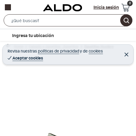
Inicia sesión
S
e
l
Ingresa tu ubicación
a
o
r
Home
Calzado y zapatillas - Zapatillas
Zapatillas Hombre
c
Revisa nuestras
políticas de privacidad
y
de
cookies
c
C
a
e
Aceptar cookies
h
r
t
r
B
a
i
r
a
o
r
n
-
i
c
o
n