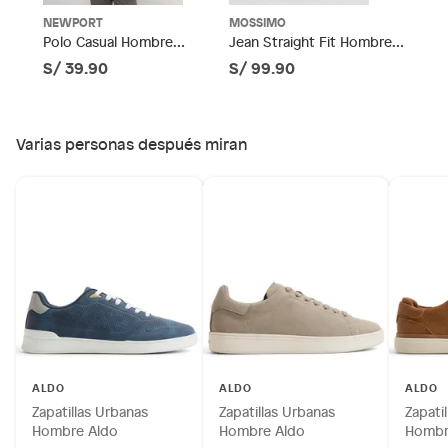
Productos de compra internacional.
NEWPORT
MOSSIMO
Horma
Normal
Polo Casual Hombre
Jean Straight Fit Hombre
Productos comprados en Outlet Atocongo.
Newport
Mossimo
S/ 39.90
S/ 99.90
Productos perecibles como alimentos, bebidas,
medicamentos, suplementos alimenticios, vitaminas.
Altura de la
Bajo
plataforma
Productos digitales (descarga inmediata).
Varias personas después miran
Por motivos de salubridad, la ropa interior inferior y ropas de
baño con señales de uso, sin empaques, etiquetas o sellos.
Alimentos, bebidas, fórmulas y leches para bebés.
Productos hechos a medida.
Pinturas de color a pedido.
Plantas.
Productos que hayan sido previamente instalados.
Baterías de auto.
Motocicletas y bicicletas motorizadas.
Licores y cigarros electrónicos.
ALDO
ALDO
ALDO
Zapatillas Urbanas
Zapatillas Urbanas
Zapati
Hombre Aldo
Hombre Aldo
Hombr