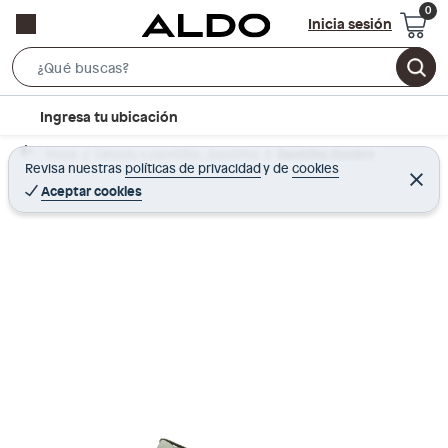
Inicia sesión
S
e
l
Ingresa tu ubicación
a
o
r
Home
Calzado y zapatillas - Zapatillas
Zapatillas Hombre
c
Revisa nuestras
políticas de privacidad
y
de
cookies
c
C
a
e
Aceptar cookies
h
r
t
r
B
a
i
r
a
o
r
n
-
i
c
o
n