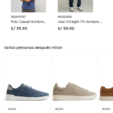
muebles, bicicletas y máquinas.
Material
Sintético
No se pueden devolver o cambiar bajo cambio de opinión
Productos de compra internacional.
NEWPORT
MOSSIMO
Horma
Normal
Polo Casual Hombre
Jean Straight Fit Hombre
Productos comprados en Outlet Atocongo.
Newport
Mossimo
S/ 39.90
S/ 99.90
Productos perecibles como alimentos, bebidas,
medicamentos, suplementos alimenticios, vitaminas.
Altura de la
Bajo
plataforma
Productos digitales (descarga inmediata).
Varias personas después miran
Por motivos de salubridad, la ropa interior inferior y ropas de
baño con señales de uso, sin empaques, etiquetas o sellos.
Alimentos, bebidas, fórmulas y leches para bebés.
Productos hechos a medida.
Pinturas de color a pedido.
Plantas.
Productos que hayan sido previamente instalados.
Baterías de auto.
Motocicletas y bicicletas motorizadas.
Licores y cigarros electrónicos.
ALDO
ALDO
ALDO