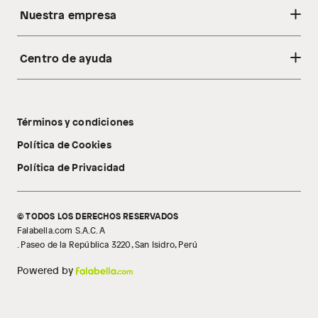
Nuestra empresa
Centro de ayuda
Acerca de nosotros
Sostenibilidad
Cambios y devoluciones
Tiendas
Términos y condiciones
Libro de reclamaciones
Tecnología Pillow Walk
Política de Cookies
Política de Privacidad
© TODOS LOS DERECHOS RESERVADOS
Falabella.com S.A.C. A
. Paseo de la República 3220, San Isidro, Perú
Powered by