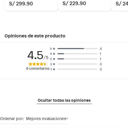
S/ 229.90
S/ 299.90
S/ 2
Opiniones de este producto
4
5
4.5
1
4
/5
1
3
0
2
6
comentarios
0
1
Ocultar todas las opiniones
Ordenar por:
Mejores evaluaciones