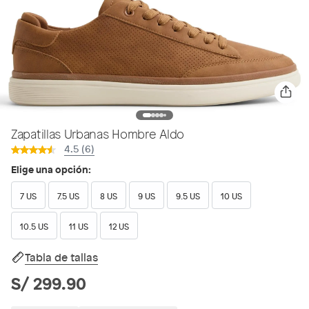
Zapatillas Urbanas Hombre Aldo
4.5 (6)
Elige una opción:
7 US
7.5 US
8 US
9 US
9.5 US
10 US
10.5 US
11 US
12 US
Tabla de tallas
S/ 299.90