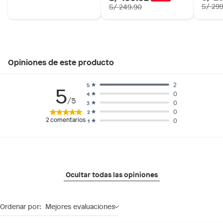
S/ 29
S/ 249.90
Opiniones de este producto
2
5
5
0
4
/5
0
3
0
2
2
comentarios
0
1
Ocultar todas las opiniones
Ordenar por:
Mejores evaluaciones