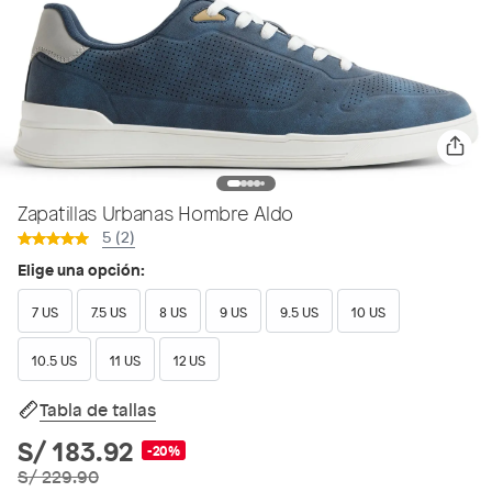
Zapatillas Urbanas Hombre Aldo
5 (2)
Elige una opción:
7 US
7.5 US
8 US
9 US
9.5 US
10 US
10.5 US
11 US
12 US
Tabla de tallas
S/ 183.92
-20%
S/ 229.90