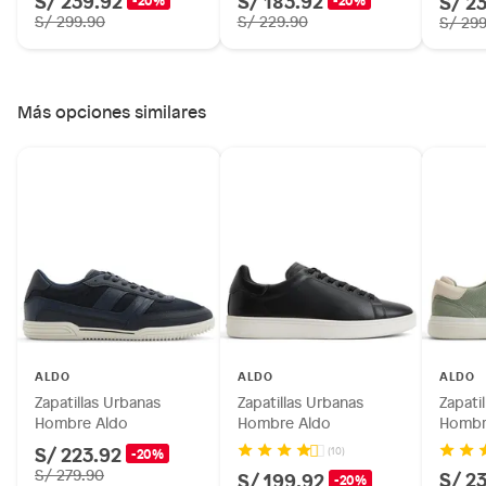
S/ 239.92
S/ 183.92
S/ 2
-20%
-20%
S/ 299.90
S/ 229.90
S/ 29
Más opciones similares
ALDO
ALDO
ALDO
Zapatillas Urbanas
Zapatillas Urbanas
Zapati
Hombre Aldo
Hombre Aldo
Hombr
S/ 223.92
(10)
-20%
S/ 279.90
S/ 2
S/ 199.92
-20%