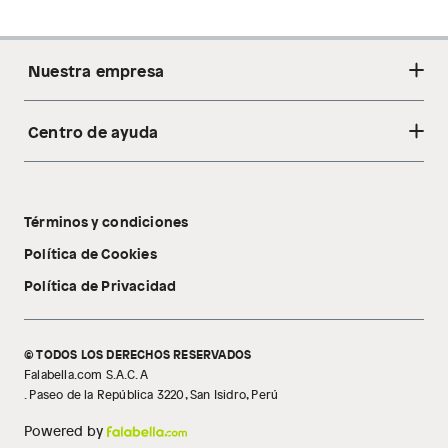
Nuestra empresa
Centro de ayuda
Acerca de nosotros
Sostenibilidad
Cambios y devoluciones
Tiendas
Términos y condiciones
Libro de reclamaciones
Tecnología Pillow Walk
Política de Cookies
Política de Privacidad
© TODOS LOS DERECHOS RESERVADOS
Falabella.com S.A.C. A
. Paseo de la República 3220, San Isidro, Perú
Powered by