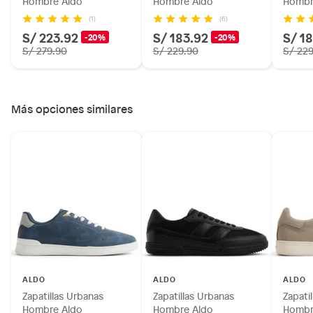
Hombre Aldo
Hombre Aldo
Hombr
(1)
(6)
S/ 223.92
S/ 183.92
S/ 1
-20%
-20%
S/ 279.90
S/ 229.90
S/ 22
Más opciones similares
ALDO
ALDO
ALDO
Zapatillas Urbanas
Zapatillas Urbanas
Zapati
Hombre Aldo
Hombre Aldo
Hombr