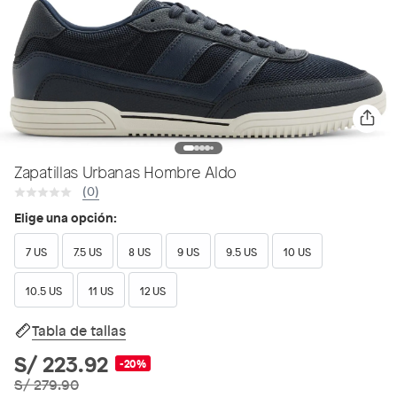
Zapatillas Urbanas Hombre Aldo
(0)
Elige una opción:
7 US
7.5 US
8 US
9 US
9.5 US
10 US
10.5 US
11 US
12 US
Tabla de tallas
S/ 223.92
-20%
S/ 279.90