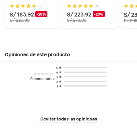
(2)
(1)
S/ 183.92
S/ 223.92
S/ 2
-20%
-20%
S/ 229.90
S/ 279.90
S/ 29
Opiniones de este producto
5
4
3
0
comentarios
2
1
Ocultar todas las opiniones