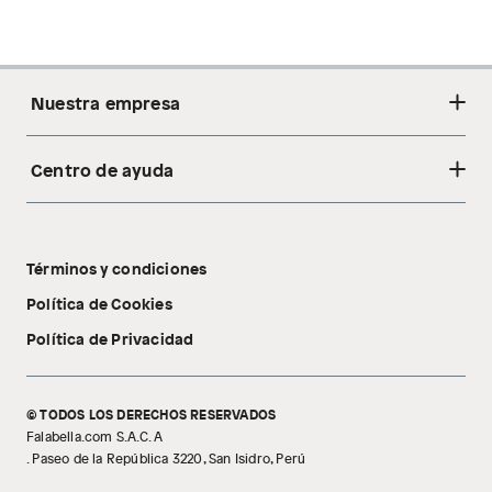
Nuestra empresa
Centro de ayuda
Acerca de nosotros
Sostenibilidad
Cambios y devoluciones
Tiendas
Términos y condiciones
Libro de reclamaciones
Tecnología Pillow Walk
Política de Cookies
Política de Privacidad
© TODOS LOS DERECHOS RESERVADOS
Falabella.com S.A.C. A
. Paseo de la República 3220, San Isidro, Perú