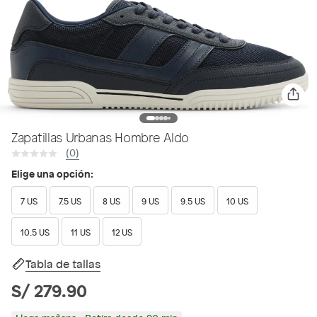
Zapatillas Urbanas Hombre Aldo
(0)
Elige una opción:
7 US
7.5 US
8 US
9 US
9.5 US
10 US
10.5 US
11 US
12 US
Tabla de tallas
S/ 279.90