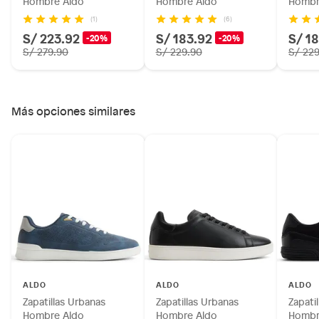
Hombre Aldo
Hombre Aldo
Hombr
(1)
(6)
S/ 223.92
S/ 183.92
S/ 1
-20%
-20%
S/ 279.90
S/ 229.90
S/ 22
Más opciones similares
ALDO
ALDO
ALDO
Zapatillas Urbanas
Zapatillas Urbanas
Zapati
Hombre Aldo
Hombre Aldo
Hombr