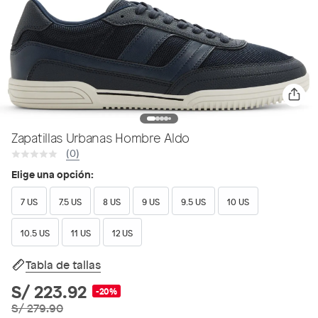
Zapatillas Urbanas Hombre Aldo
(0)
Elige una opción:
7 US
7.5 US
8 US
9 US
9.5 US
10 US
10.5 US
11 US
12 US
Tabla de tallas
S/ 223.92
-20%
S/ 279.90