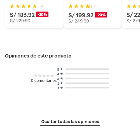
(2)
(10)
S/ 183.92
S/ 2
S/ 199.92
-20%
-20%
S/ 229.90
S/ 279
S/ 249.90
Opiniones de este producto
5
4
3
0
comentarios
2
1
Ocultar todas las opiniones