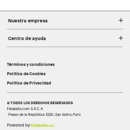
Nuestra empresa
Centro de ayuda
Acerca de nosotros
Sostenibilidad
Cambios y devoluciones
Tiendas
Términos y condiciones
Libro de reclamaciones
Tecnología Pillow Walk
Política de Cookies
Política de Privacidad
© TODOS LOS DERECHOS RESERVADOS
Falabella.com S.A.C. A
. Paseo de la República 3220, San Isidro, Perú
Powered by