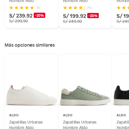
Hombre Aldo
Hombre Aldo
Hombr
(8)
(10)
S/ 239.92
S/ 199.92
S/ 1
-20%
-20%
S/ 299.90
S/ 249.90
S/ 24
Más opciones similares
ALDO
ALDO
ALDO
Zapatillas Urbanas
Zapatillas Urbanas
Zapati
Hombre Aldo
Hombre Aldo
Hombr