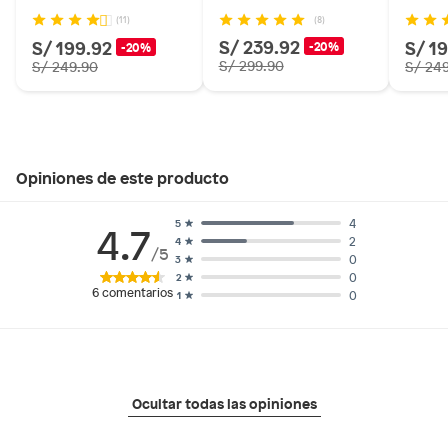
(8)
(11)
S/ 239.92
S/ 199.92
S/ 1
-20%
-20%
S/ 299.90
S/ 249.90
S/ 24
Opiniones de este producto
4
5
4.7
2
4
/5
0
3
0
2
6
comentarios
0
1
Ocultar todas las opiniones