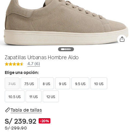
Zapatillas Urbanas Hombre Aldo
4.7 (6)
Elige una opción:
7 US
7.5 US
8 US
9 US
9.5 US
10 US
10.5 US
11 US
12 US
Tabla de tallas
S/ 239.92
-20%
S/ 299.90