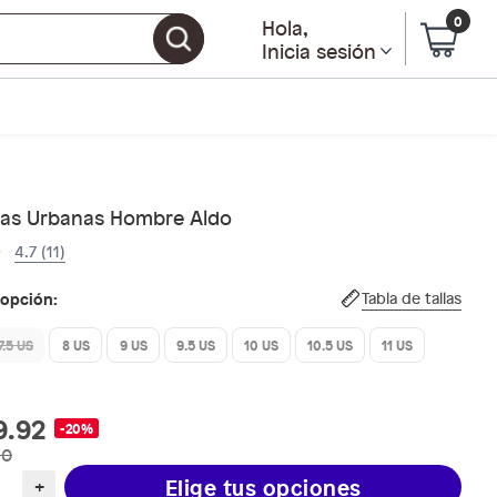
0
Hola
,
Inicia sesión
llas Urbanas Hombre Aldo
4.7 (11)
 opción:
Tabla de tallas
7.5 US
8 US
9 US
9.5 US
10 US
10.5 US
11 US
9.92
-20%
90
Elige tus opciones
+