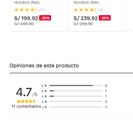
Hombre Aldo
Hombre Aldo
(10)
(6)
S/ 199.92
S/ 239.92
-20%
-20%
S/ 249.90
S/ 299.90
Opiniones de este producto
4.7
9
5
1
4
/5
1
3
0
2
11
comentarios
0
1