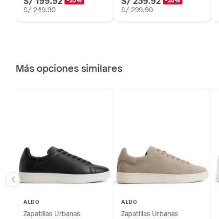
S/ 199.92
S/ 239.92
-20%
-20%
S/ 249.90
S/ 299.90
Más opciones similares
ALDO
ALDO
Zapatillas Urbanas
Zapatillas Urbanas