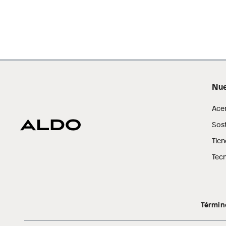
Nue
Ace
Sost
Tien
Tecn
Términ