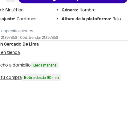
al
:
Género
:
Sintético
Hombre
 ajuste
:
Altura de la plataforma
:
Cordones
Bajo
 especificaciones
 21397358
Cód. tienda: 21397358
en
Cercado De Lima
 en tienda
cho a domicilio
Llega mañana
a tu compra
Retira desde 90 min