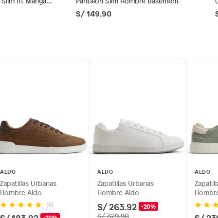
Slim fit Manga
Pantalón Slim Hombre Basement
go
S/ 149.90
ésticos, tecnología, línea blanca, colchones, muebles,
e
inión
co
os, suplementos alimenticios, vitaminas.
as de baño con señales de uso, sin empaques, etiquetas o
ALDO
ALDO
ALDO
Zapatillas Urbanas
Zapatillas Urbanas
Zapatil
Hombre Aldo
Hombre Aldo
Hombre
S/ 263.92
(6)
-20%
S/ 183.92
S/ 329.90
S/ 23
-20%