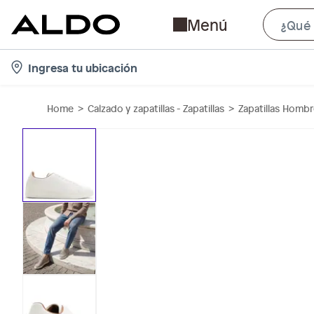
Menú
l
Ingresa tu ubicación
o
c
Home
Calzado y zapatillas - Zapatillas
Zapatillas Homb
a
t
i
o
n
-
i
c
o
n