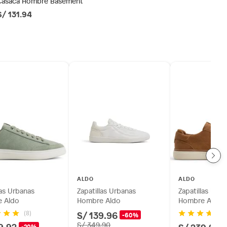
Casaca Hombre Basement
S/ 131.94
ALDO
ALDO
las Urbanas
Zapatillas Urbanas
Zapatillas Urb
 Aldo
Hombre Aldo
Hombre Aldo
S/ 139.96
(8)
(5
-60%
9.92
S/ 349.90
-20%