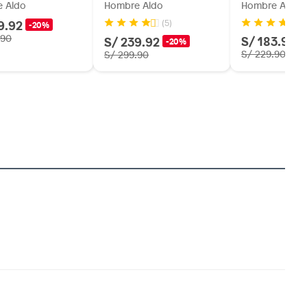
 Aldo
Hombre Aldo
Hombre Aldo
9.92
(5)
-20%
.90
S/ 183.92
S/ 239.92
-
-20%
S/ 229.90
S/ 299.90