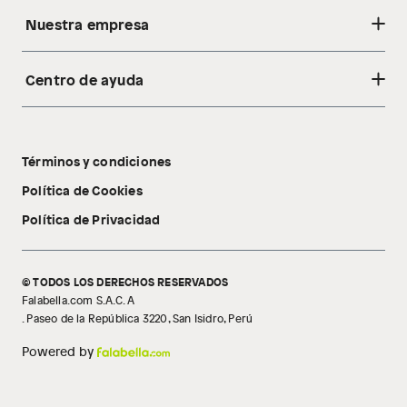
Nuestra empresa
Centro de ayuda
Acerca de nosotros
Sostenibilidad
Cambios y devoluciones
Tiendas
Términos y condiciones
Libro de reclamaciones
Tecnología Pillow Walk
Política de Cookies
Política de Privacidad
© TODOS LOS DERECHOS RESERVADOS
Falabella.com S.A.C. A
. Paseo de la República 3220, San Isidro, Perú
Powered by