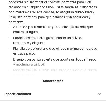
necesitas sin sacrificar el confort, perfectas para lucir
radiante en cualquier ocasión. Estas sandalias, elaboradas
con materiales de alta calidad, te aseguran durabilidad y
un ajuste perfecto para que camines con seguridad y
confianza.
Altura de plataforma alta y taco alto (10.80 cm) que
estiliza tu figura.
Fabricadas en cuero, garantizando un calzado
resistente y elegante.
Plantilla de poliuretano que ofrece máxima comodidad
en cada paso.
Diseño con punta abierta que aporta un toque fresco
y moderno a tu look.
Modelo GROUNDED241, un clásico de Aldo que nunca
pasa de moda.
Mostrar Más
Experimenta la combinación perfecta de moda y confort
con estas sandalias de cuña Aldo. Su horma pequeña
asegura un calce preciso, mientras que su diseño versátil
Especificaciones
te permite combinarlas fácilmente con tus outfits
favoritos. ¡Destaca con cada paso y siéntete segura y a la
moda!