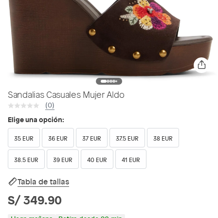
Sandalias Casuales Mujer Aldo
(0)
Elige una opción:
35 EUR
36 EUR
37 EUR
37.5 EUR
38 EUR
38.5 EUR
39 EUR
40 EUR
41 EUR
Tabla de tallas
S/ 349.90