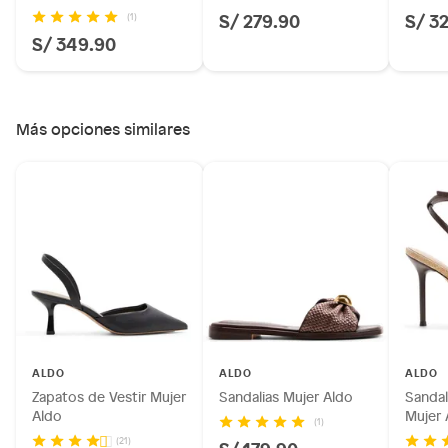
S/ 279.90
S/ 3
(1)
S/ 349.90
Más opciones similares
ALDO
ALDO
ALDO
Zapatos de Vestir Mujer
Sandalias Mujer Aldo
Sandal
Aldo
Mujer 
(1)
(21)
S/ 179.90