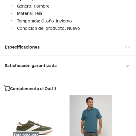
Género: Hombre
Material: Tela
Temporada: Otoño-Invierno
Condicion del producto: Nuevo
Especificaciones
Tipo de ajuste
Cordones
Satisfacción garantizada
30 días desde que los recibes
La mayoría de los productos tienen
para hacer una devolución.
Modelo
ASHWIN307
Complementa el Outfit
Sin embargo, tenemos categorías que cuentan con plazos
diferentes, otras con restricciones y algunas que no se pueden
Género
Hombre
devolver ni cambiar. Conoce cuáles son:
Falabella, Tottus y otros vendedores
Productos vendidos por
tienen:
Material
Tela
48 horas: cemento, mezclas de hormigón, morteros, yeso y
Este producto
otros productos para asfalto, hormigón, albañilería.