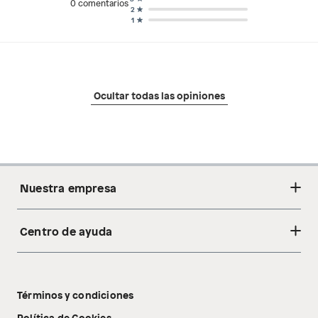
0
comentarios
2
1
Ocultar todas las opiniones
Nuestra empresa
Centro de ayuda
Acerca de nosotros
Sostenibilidad
Cambios y devoluciones
Tiendas
Términos y condiciones
Libro de reclamaciones
Tecnología Pillow Walk
Política de Cookies