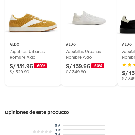
ALDO
ALDO
ALDO
Zapatillas Urbanas
Zapatillas Urbanas
Zapati
Hombre Aldo
Hombre Aldo
Hombr
S/ 131.96
S/ 139.96
-60%
-60%
S/ 329.90
S/ 349.90
S/ 1
S/ 34
Opiniones de este producto
5
4
3