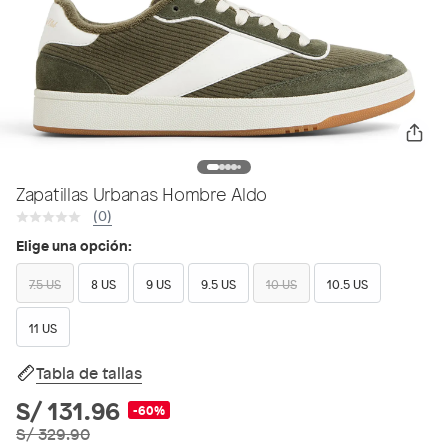
Zapatillas Urbanas Hombre Aldo
(0)
Elige una opción:
7.5 US
8 US
9 US
9.5 US
10 US
10.5 US
11 US
Tabla de tallas
S/ 131.96
-60%
S/ 329.90