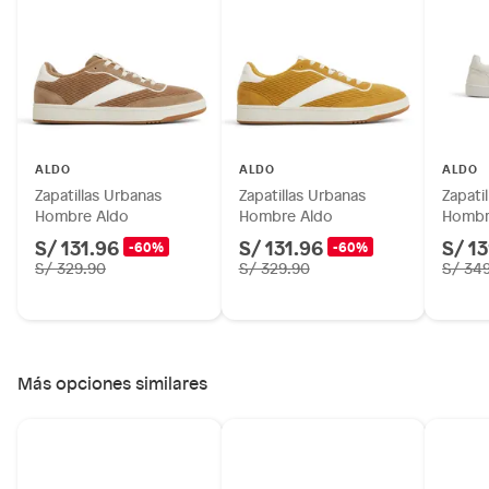
Pinturas de color a pedido.
Plantas.
Productos que hayan sido previamente instalados.
Baterías de auto.
Motocicletas y bicicletas motorizadas.
Licores y cigarros electrónicos.
ALDO
ALDO
ALDO
Zapatillas Urbanas
Zapatillas Urbanas
Zapati
Hombre Aldo
Hombre Aldo
Hombr
S/ 131.96
S/ 131.96
S/ 1
-60%
-60%
S/ 329.90
S/ 329.90
S/ 34
Más opciones similares