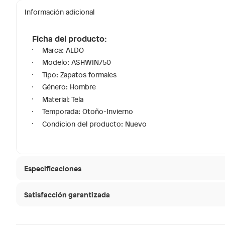
Información adicional
Ficha del producto:
Marca: ALDO
Modelo: ASHWIN750
Tipo: Zapatos formales
Género: Hombre
Material: Tela
Temporada: Otoño-Invierno
Condicion del producto: Nuevo
Especificaciones
Satisfacción garantizada
Tipo de ajuste
Cordon
30 días desde que
La mayoría de los productos tienen