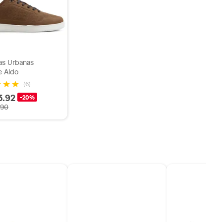
las Urbanas
 Aldo
(6)
3.92
-20%
.90