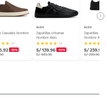
ALDO
ALDO
s Casuales Hombre
Zapatillas Urbanas
Zapatillas Urb
Hombre Aldo
Hombre Aldo
(2)
(2)
5.92
S/ 139.96
S/ 239.92
-20%
-60%
.90
S/ 349.90
S/ 299.90