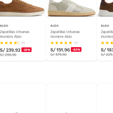
ALDO
ALDO
ALDO
Zapatillas Urbanas
Zapatillas Urbanas
Zapatil
Hombre Aldo
Hombre Aldo
Hombre
(1)
(5)
S/ 151.96
S/ 18
S/ 239.92
-60%
-20%
S/ 379.90
S/ 229
S/ 299.90