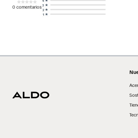
4
3
0
comentarios
2
1
Nue
Ace
Sost
Tien
Tecn