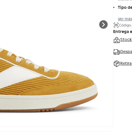
Tipo de
Ver más
Código:
Entrega 
Stock
Despa
Retir