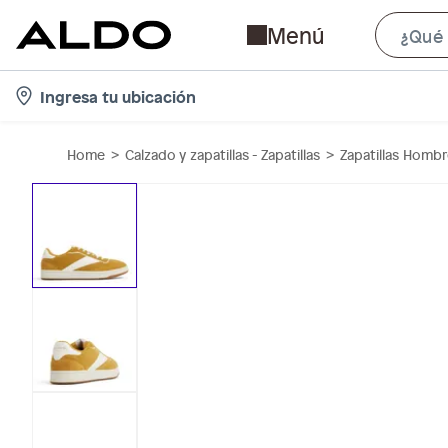
Menú
l
Ingresa tu ubicación
o
c
Home
Calzado y zapatillas - Zapatillas
Zapatillas Homb
a
t
i
o
n
-
i
c
o
n