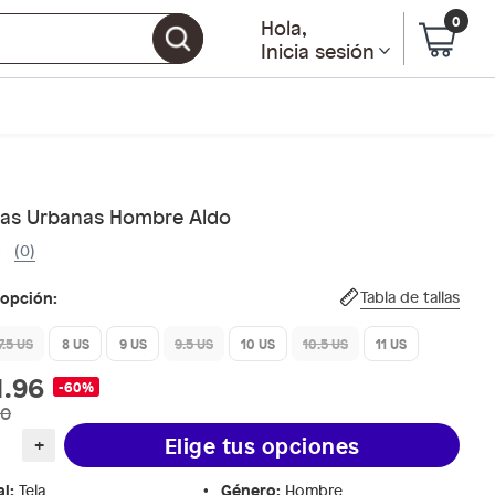
0
Hola
,
Inicia sesión
llas Urbanas Hombre Aldo
(0)
 opción:
Tabla de tallas
7.5 US
8 US
9 US
9.5 US
10 US
10.5 US
11 US
1.96
-60%
90
Elige tus opciones
+
al
:
Género
:
Tela
Hombre