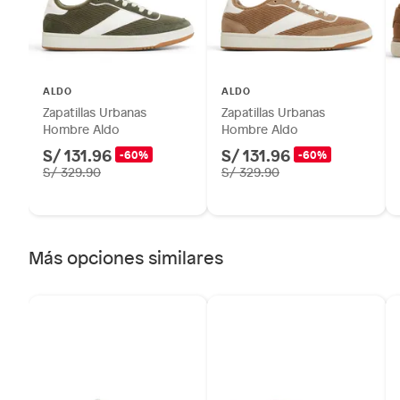
Alimentos, bebidas, fórmulas y leches para bebés.
Productos hechos a medida.
Pinturas de color a pedido.
Plantas.
ALDO
ALDO
Productos que hayan sido previamente instalados.
Zapatillas Urbanas
Zapatillas Urbanas
Baterías de auto.
Hombre Aldo
Hombre Aldo
Motocicletas y bicicletas motorizadas.
S/ 131.96
S/ 131.96
-60%
-60%
S/ 329.90
S/ 329.90
Licores y cigarros electrónicos.
Más opciones similares