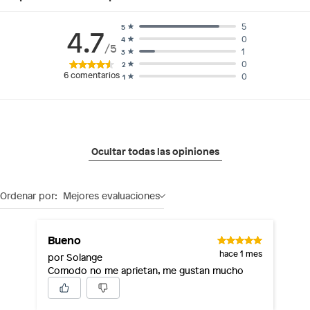
5
5
4.7
0
4
/5
1
3
0
2
6
comentarios
0
1
Ocultar todas las opiniones
Ordenar por:
Mejores evaluaciones
Bueno
hace 1 mes
por Solange
Comodo no me aprietan, me gustan mucho