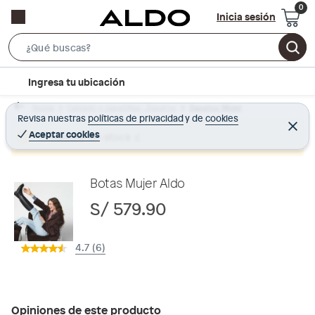
Inicia sesión
S
e
l
Ingresa tu ubicación
a
o
r
Home
Calzado y zapatillas - Zapatos
Zapatos Mujer
c
Revisa nuestras
políticas de privacidad
y
de
cookies
c
C
a
e
Aceptar cookies
Producto sin stock :(
h
r
t
r
B
a
i
r
a
o
Botas Mujer Aldo
r
n
S/ 579.90
-
i
4.7 (6)
c
o
n
Opiniones de este producto