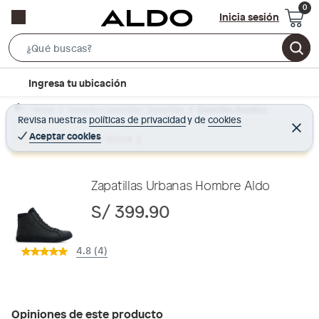
Inicia sesión
S
e
l
Ingresa tu ubicación
a
o
r
Home
Calzado y zapatillas - Zapatillas
Zapatillas Hombre
c
Revisa nuestras
políticas de privacidad
y
de
cookies
c
C
a
e
Aceptar cookies
Producto sin stock :(
h
r
t
r
B
a
i
r
a
o
Zapatillas Urbanas Hombre Aldo
r
n
S/ 399.90
-
i
4.8 (4)
c
o
n
Opiniones de este producto