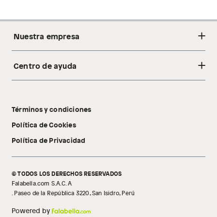
Nuestra empresa
Centro de ayuda
Acerca de nosotros
Sostenibilidad
Cambios y devoluciones
Tiendas
Términos y condiciones
Libro de reclamaciones
Tecnología Pillow Walk
Política de Cookies
Política de Privacidad
© TODOS LOS DERECHOS RESERVADOS
Falabella.com S.A.C. A
. Paseo de la República 3220, San Isidro, Perú
Powered by