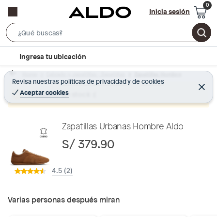
Inicia sesión
S
e
l
Ingresa tu ubicación
a
o
r
Home
Calzado y zapatillas - Zapatillas
Zapatillas Hombre
c
Revisa nuestras
políticas de privacidad
y
de
cookies
c
C
a
e
Aceptar cookies
Producto sin stock :(
h
r
t
r
B
a
i
r
a
o
Zapatillas Urbanas Hombre Aldo
r
n
S/ 379.90
-
i
4.5 (2)
c
o
n
Varias personas después miran