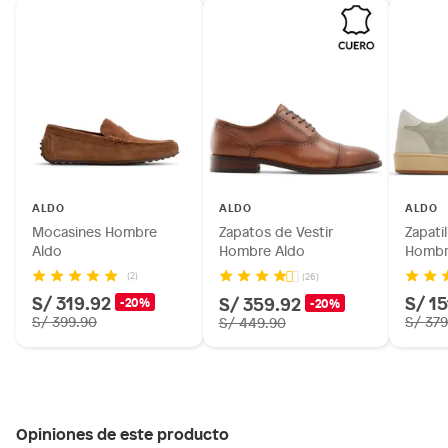
ALDO
ALDO
ALDO
Mocasines Hombre
Zapatos de Vestir
Zapati
Aldo
Hombre Aldo
Hombr
(2)
(26)
S/ 319.92
S/ 15
S/ 359.92
-20%
-20%
S/ 399.90
S/ 379
S/ 449.90
Opiniones de este producto