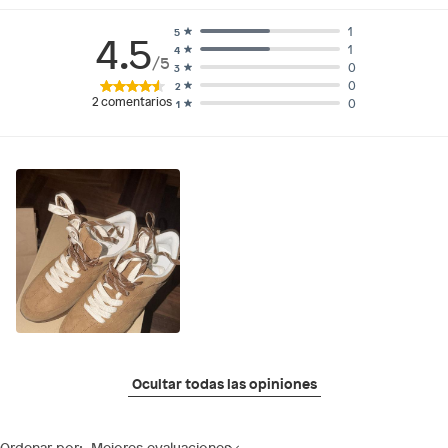
1
5
4.5
1
4
/5
0
3
0
2
2
comentarios
0
1
Ocultar todas las opiniones
Ordenar por:
Mejores evaluaciones