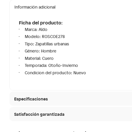
Información adicional
Ficha del producto:
Marca: Aldo
Modelo: ROSCOE278
Tipo: Zapatillas urbanas
Género: Hombre
Material: Cuero
Temporada: Otoño-Invierno
Condicion del producto: Nuevo
Especificaciones
Satisfacción garantizada
Modelo
ROSCO
30 días desde que
La mayoría de los productos tienen