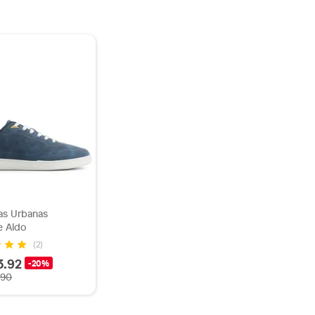
las Urbanas
 Aldo
(2)
3.92
-20%
.90