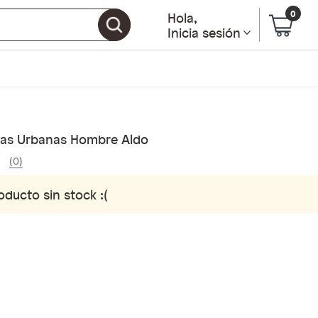
0
Hola
,
Inicia sesión
llas Urbanas Hombre Aldo
(0)
oducto sin stock :(