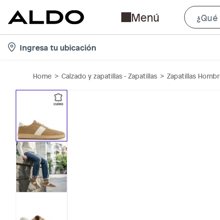
Menú
l
Ingresa tu ubicación
o
c
Home
Calzado y zapatillas - Zapatillas
Zapatillas Homb
a
t
i
o
n
-
i
c
o
n