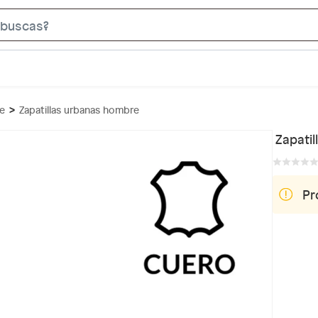
S
e
a
r
c
re
Zapatillas urbanas hombre
h
B
Zapati
a
r
Pr