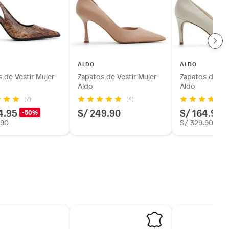
ALDO
ALDO
 de Vestir Mujer
Zapatos de Vestir Mujer
Zapatos de Ves
Aldo
Aldo
(7)
(4)
4.95
S/ 249.90
S/ 164.95
-50%
.90
S/ 329.90