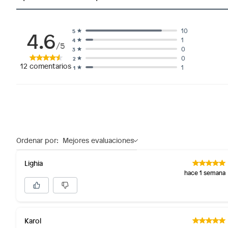
4.6
10
5
1
4
/5
0
3
0
2
12
comentarios
1
1
Ordenar por:
Mejores evaluaciones
Lighia
hace 1 semana
Karol