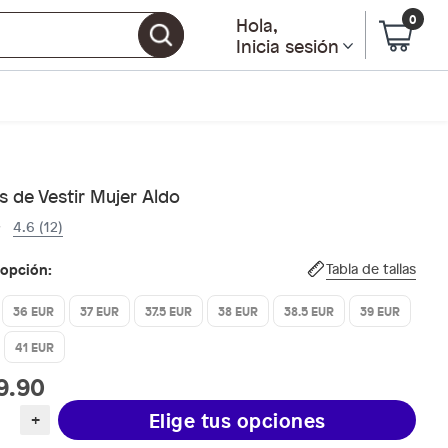
0
Hola
,
Inicia sesión
 de Vestir Mujer Aldo
4.6 (12)
 opción:
Tabla de tallas
36 EUR
37 EUR
37.5 EUR
38 EUR
38.5 EUR
39 EUR
41 EUR
9.90
Elige tus opciones
+