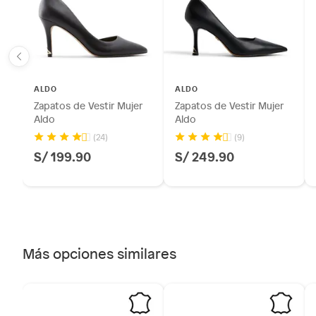
sellos.
Alimentos, bebidas, fórmulas y leches para bebés.
Productos hechos a medida.
Pinturas de color a pedido.
Plantas.
ALDO
ALDO
Productos que hayan sido previamente instalados.
Zapatos de Vestir Mujer
Zapatos de Vestir Mujer
Baterías de auto.
Aldo
Aldo
Motocicletas y bicicletas motorizadas.
(24)
(9)
S/ 199.90
S/ 249.90
Licores y cigarros electrónicos.
Más opciones similares