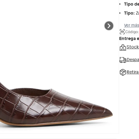
Tipo d
Tipo
:
Z
Ver más
Código:
Entrega 
Stock
Despa
Retir