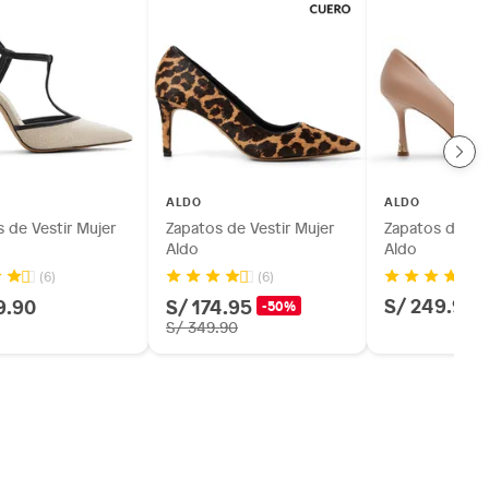
ALDO
ALDO
 de Vestir Mujer
Zapatos de Vestir Mujer
Zapatos de Ves
Aldo
Aldo
(6)
(6)
S/ 249.90
9.90
S/ 174.95
-50%
S/ 349.90