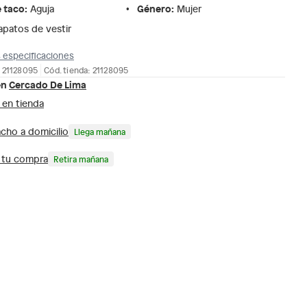
e taco
:
Género
:
Aguja
Mujer
apatos de vestir
 especificaciones
 21128095
Cód. tienda: 21128095
en
Cercado De Lima
 en tienda
cho a domicilio
Llega mañana
a tu compra
Retira mañana