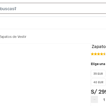
S
e
a
r
c
Zapatos de Vestir
h
B
Zapatos
a
r
Elige una
35 EUR
40 EUR
S/ 29
−