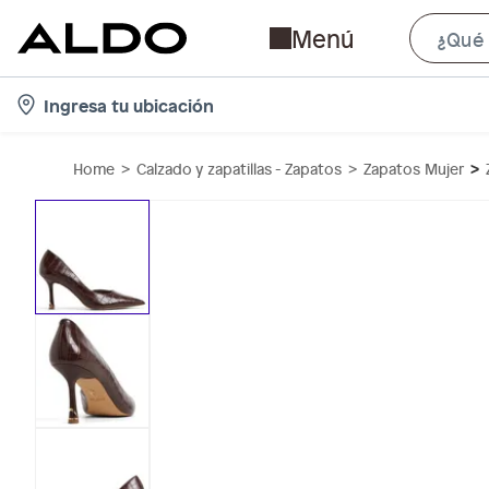
Menú
l
Ingresa tu ubicación
o
c
Home
Calzado y zapatillas - Zapatos
Zapatos Mujer
a
t
i
o
n
-
i
c
o
n