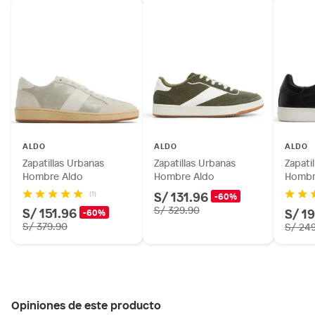
ALDO
ALDO
ALDO
Zapatillas Urbanas
Zapatillas Urbanas
Zapati
Hombre Aldo
Hombre Aldo
Hombr
S/ 131.96
(1)
-60%
S/ 151.96
S/ 329.90
S/ 1
-60%
S/ 379.90
S/ 24
Opiniones de este producto