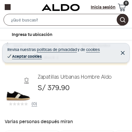
Inicia sesión
S
e
l
Ingresa tu ubicación
a
o
r
Home
Calzado y zapatillas - Zapatillas
Zapatillas Hombre
c
Revisa nuestras
políticas de privacidad
y
de
cookies
c
C
a
e
Aceptar cookies
Producto sin stock :(
h
r
t
r
B
a
i
r
a
o
Zapatillas Urbanas Hombre Aldo
r
n
S/ 379.90
-
i
(0)
c
o
n
Varias personas después miran