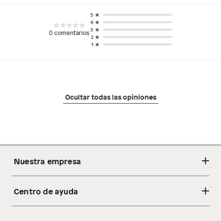
5
4
3
0
comentarios
2
1
Ocultar todas las opiniones
Nuestra empresa
Centro de ayuda
Acerca de nosotros
Sostenibilidad
Cambios y devoluciones