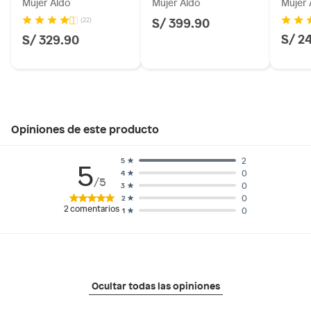
Mujer Aldo
Mujer Aldo
Mujer 
S/ 399.90
(22)
S/ 2
S/ 329.90
Opiniones de este producto
2
5
5
0
4
/5
0
3
0
2
2
comentarios
0
1
Ocultar todas las opiniones