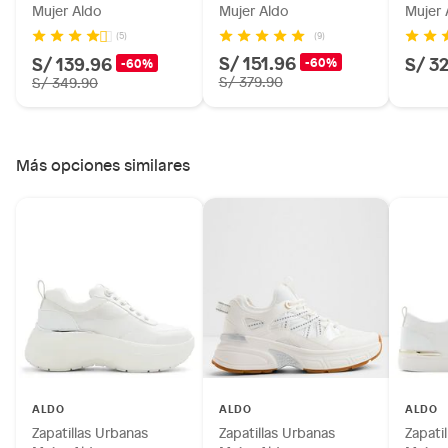
Mujer Aldo
Mujer Aldo
Mujer 
(9)
(5)
S/ 151.96
S/ 139.96
S/ 3
-60%
-60%
S/ 379.90
S/ 349.90
Más opciones similares
ALDO
ALDO
ALDO
Zapatillas Urbanas
Zapatillas Urbanas
Zapati