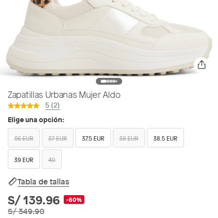
Zapatillas Urbanas Mujer Aldo
5 (2)
Elige una opción:
36 EUR
37 EUR
37.5 EUR
38 EUR
38.5 EUR
39 EUR
40
Tabla de tallas
S/ 139.96
-60%
S/ 349.90