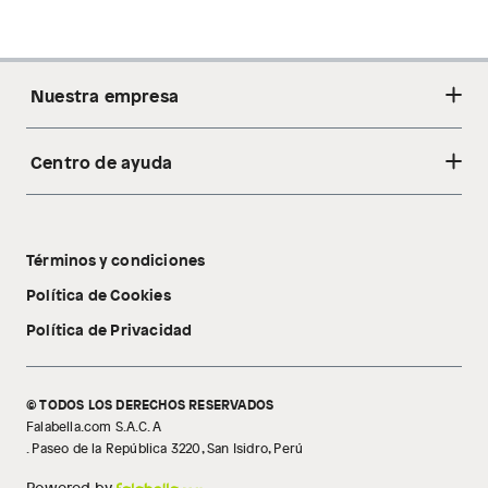
Nuestra empresa
Centro de ayuda
Acerca de nosotros
Sostenibilidad
Cambios y devoluciones
Tiendas
Términos y condiciones
Libro de reclamaciones
Tecnología Pillow Walk
Política de Cookies
Política de Privacidad
© TODOS LOS DERECHOS RESERVADOS
Falabella.com S.A.C. A
. Paseo de la República 3220, San Isidro, Perú
Powered by