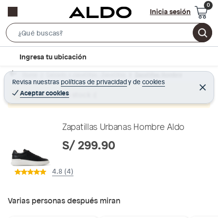
Inicia sesión
S
e
l
Ingresa tu ubicación
a
o
r
Home
Calzado y zapatillas - Zapatillas
Zapatillas Hombre
c
Revisa nuestras
políticas de privacidad
y
de
cookies
c
C
a
e
Aceptar cookies
Producto sin stock :(
h
r
t
r
B
a
i
r
a
o
Zapatillas Urbanas Hombre Aldo
r
n
S/ 299.90
-
i
4.8 (4)
c
o
n
Varias personas después miran