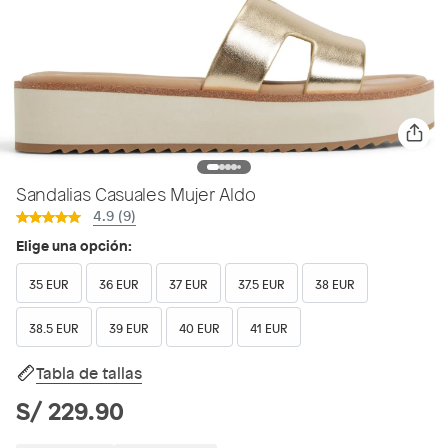
Sandalias Casuales Mujer Aldo
4.9 (9)
Elige una opción:
35 EUR
36 EUR
37 EUR
37.5 EUR
38 EUR
38.5 EUR
39 EUR
40 EUR
41 EUR
Tabla de tallas
S/ 229.90