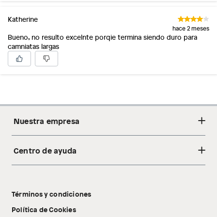
Katherine
hace 2 meses
Bueno, no resulto excelnte porqie termina siendo duro para
camniatas largas
Nuestra empresa
Centro de ayuda
Acerca de nosotros
Sostenibilidad
Cambios y devoluciones
Tiendas
Términos y condiciones
Libro de reclamaciones
Tecnología Pillow Walk
Política de Cookies