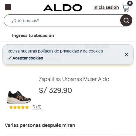
Inicia sesión
S
e
l
Ingresa tu ubicación
a
o
r
Home
Calzado y zapatillas - Zapatillas
Zapatillas Mujer
c
Revisa nuestras
políticas de privacidad
y
de
cookies
c
C
a
e
Aceptar cookies
Producto sin stock :(
h
r
t
r
B
a
i
r
a
o
Zapatillas Urbanas Mujer Aldo
r
n
S/ 329.90
-
i
5 (5)
c
o
n
Varias personas después miran