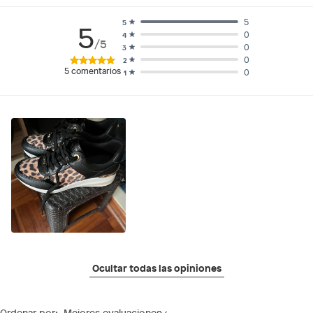
5
5
5
0
4
/5
0
3
0
2
5
comentarios
0
1
Ocultar todas las opiniones
Ordenar por:
Mejores evaluaciones