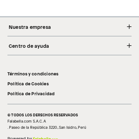
Nuestra empresa
Centro de ayuda
Acerca de nosotros
Sostenibilidad
Cambios y devoluciones
Tiendas
Términos y condiciones
Libro de reclamaciones
Tecnología Pillow Walk
Política de Cookies
Política de Privacidad
© TODOS LOS DERECHOS RESERVADOS
Falabella.com S.A.C. A
. Paseo de la República 3220, San Isidro, Perú
Powered by