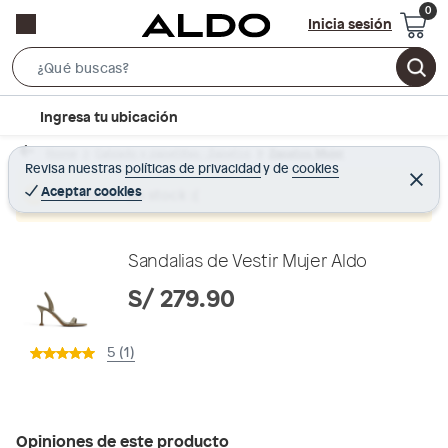
Inicia sesión
S
e
l
Ingresa tu ubicación
a
o
r
Home
Calzado y zapatillas - Zapatos
Zapatos Mujer
c
Revisa nuestras
políticas de privacidad
y
de
cookies
c
C
a
e
Aceptar cookies
Producto sin stock :(
h
r
t
r
B
a
i
r
a
o
Sandalias de Vestir Mujer Aldo
r
n
S/ 279.90
-
i
5 (1)
c
o
n
Opiniones de este producto