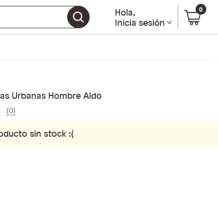
0
Hola
,
Inicia sesión
llas Urbanas Hombre Aldo
(0)
oducto sin stock :(