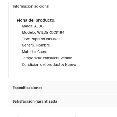
Información adicional
Ficha del producto:
Marca: ALDO
Modelo: WILDBROOK164
Tipo: Zapatos casuales
Género: Hombre
Material: Cuero
Temporada: Primavera-Verano
Condicion del producto: Nuevo
Especificaciones
Satisfacción garantizada
Modelo
WILDB
30 días desde que
La mayoría de los productos tienen