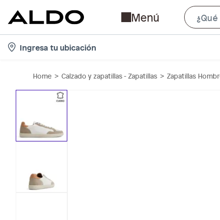
Menú
l
Ingresa tu ubicación
o
c
Home
Calzado y zapatillas - Zapatillas
Zapatillas Homb
a
t
i
o
n
-
i
c
o
n