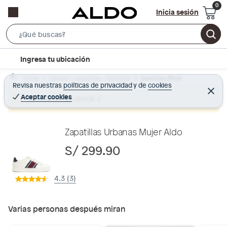
Inicia sesión
S
e
l
Ingresa tu ubicación
a
o
r
Home
Calzado y zapatillas - Zapatillas
Zapatillas Mujer
c
Revisa nuestras
políticas de privacidad
y
de
cookies
c
C
a
e
Aceptar cookies
Producto sin stock :(
h
r
t
r
B
a
i
r
a
o
Zapatillas Urbanas Mujer Aldo
r
n
S/ 299.90
-
i
4.3 (3)
c
o
n
Varias personas después miran