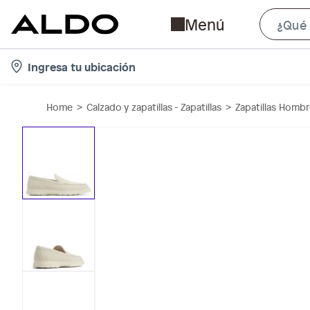
Menú
l
Ingresa tu ubicación
o
c
Home
Calzado y zapatillas - Zapatillas
Zapatillas Homb
a
t
i
o
n
-
i
c
o
n