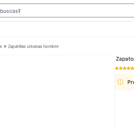
S
e
a
r
c
re
Zapatillas urbanas hombre
h
B
Zapato
a
r
Pr