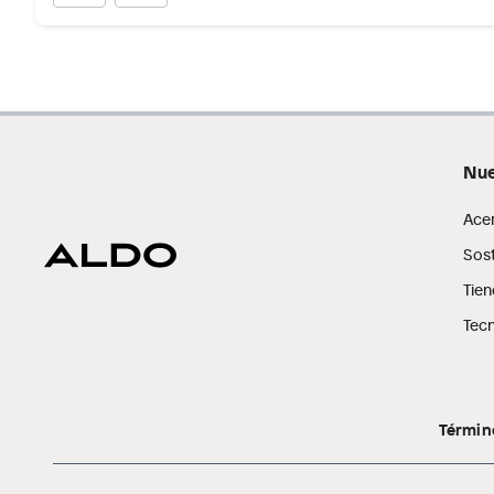
Nue
Ace
Sost
Tien
Tecn
Términ