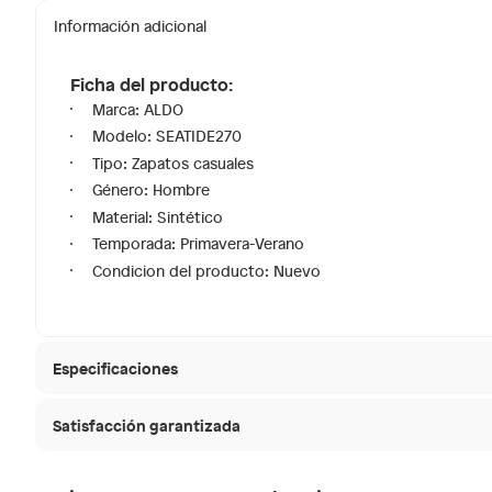
Información adicional
Ficha del producto:
Marca: ALDO
Modelo: SEATIDE270
Tipo: Zapatos casuales
Género: Hombre
Material: Sintético
Temporada: Primavera-Verano
Condicion del producto: Nuevo
Especificaciones
Satisfacción garantizada
Modelo
SEATID
30 días desde que
La mayoría de los productos tienen