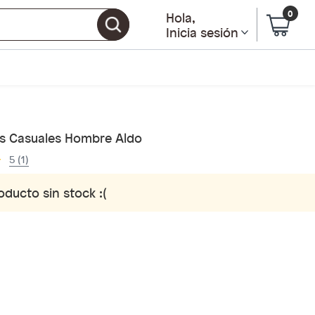
0
Hola
,
Inicia sesión
s Casuales Hombre Aldo
5 (1)
oducto sin stock :(