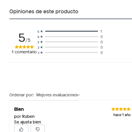
Alimentos, bebidas, fórmulas y leches para bebés.
Opiniones de este producto
Productos hechos a medida.
Pinturas de color a pedido.
Plantas.
5
1
5
Productos que hayan sido previamente instalados.
0
4
/5
Baterías de auto.
0
3
0
2
Motocicletas y bicicletas motorizadas.
1
comentario
0
1
Licores y cigarros electrónicos.
Ordenar por:
Mejores evaluaciones
Bien
hace 1 año
por Ruben
Se ajusta bien