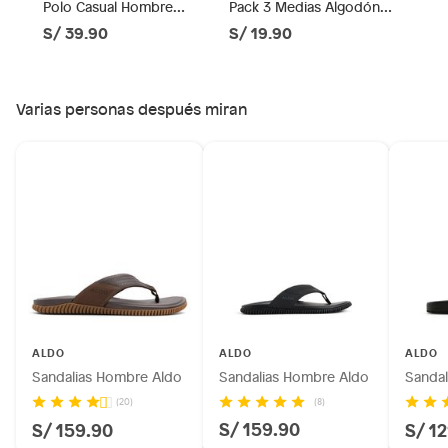
Polo Casual Hombre
Pack 3 Medias Algodón
Productos comprados en Outlet Atocongo.
Newport
Hombre Newport
S/ 39.90
S/ 19.90
Productos perecibles como alimentos, bebidas,
medicamentos, suplementos alimenticios, vitaminas.
Productos digitales (descarga inmediata).
Varias personas después miran
Por motivos de salubridad, la ropa interior inferior y ropas de
baño con señales de uso, sin empaques, etiquetas o sellos.
Alimentos, bebidas, fórmulas y leches para bebés.
Productos hechos a medida.
Pinturas de color a pedido.
Plantas.
Productos que hayan sido previamente instalados.
Baterías de auto.
Motocicletas y bicicletas motorizadas.
Licores y cigarros electrónicos.
ALDO
ALDO
ALDO
Sandalias Hombre Aldo
Sandalias Hombre Aldo
Sandal
(8)
(20)
S/ 159.90
S/ 159.90
S/ 1