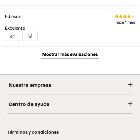
Edinson
hace 1 mes
Excelente
Mostrar más evaluaciones
Nuestra empresa
Centro de ayuda
Acerca de nosotros
Sostenibilidad
Cambios y devoluciones
Tiendas
Términos y condiciones
Libro de reclamaciones