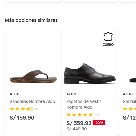
Más opciones similares
ALDO
ALDO
ALDO
Sandalias Hombre Aldo
Zapatos de Vestir
Sandal
Hombre Aldo
(20)
(41)
S/ 159.90
S/ 1
S/ 359.92
-20%
S/ 449.90