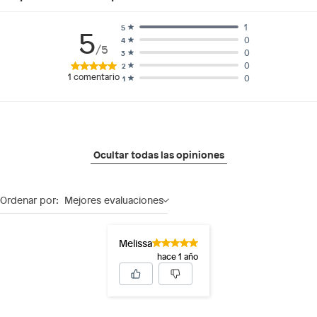
1
5
5
0
4
/5
0
3
0
2
1
comentario
0
1
Ocultar todas las opiniones
Ordenar por:
Mejores evaluaciones
Melissa
hace 1 año