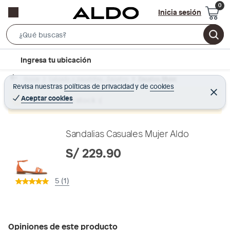
Inicia sesión
S
e
l
Ingresa tu ubicación
a
o
r
Home
Calzado y zapatillas - Zapatos
Zapatos Mujer
c
Revisa nuestras
políticas de privacidad
y
de
cookies
c
C
a
e
Aceptar cookies
Producto sin stock :(
h
r
t
r
B
a
i
r
a
o
Sandalias Casuales Mujer Aldo
r
n
S/ 229.90
-
i
5 (1)
c
o
n
Opiniones de este producto