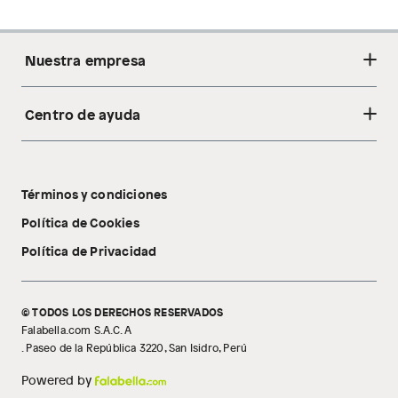
Nuestra empresa
Centro de ayuda
Acerca de nosotros
Sostenibilidad
Cambios y devoluciones
Tiendas
Términos y condiciones
Libro de reclamaciones
Tecnología Pillow Walk
Política de Cookies
Política de Privacidad
© TODOS LOS DERECHOS RESERVADOS
Falabella.com S.A.C. A
. Paseo de la República 3220, San Isidro, Perú
Powered by