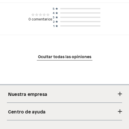
5
4
3
0
comentarios
2
1
Ocultar todas las opiniones
Nuestra empresa
Centro de ayuda
Acerca de nosotros
Sostenibilidad
Cambios y devoluciones