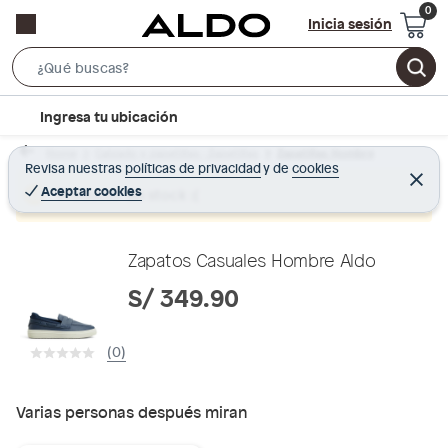
Inicia sesión
S
e
l
Ingresa tu ubicación
a
o
r
Home
Calzado y zapatillas - Zapatillas
Zapatillas Hombre
c
Revisa nuestras
políticas de privacidad
y
de
cookies
c
C
a
e
Aceptar cookies
Producto sin stock :(
h
r
t
r
B
a
i
r
a
o
Zapatos Casuales Hombre Aldo
r
n
S/ 349.90
-
i
(0)
c
o
n
Varias personas después miran