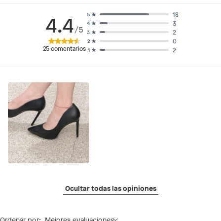
18
5
4.4
3
4
/5
2
3
0
2
25
comentarios
2
1
Ocultar todas las opiniones
Ordenar por:
Mejores evaluaciones