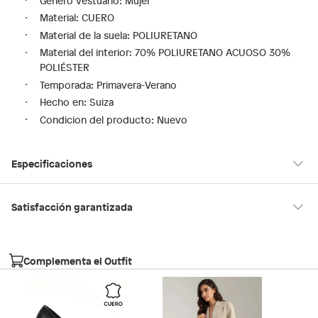
Género vestuario: Mujer
Material: CUERO
Material de la suela: POLIURETANO
Material del interior: 70% POLIURETANO ACUOSO 30%
POLIÉSTER
Temporada: Primavera-Verano
Hecho en: Suiza
Condicion del producto: Nuevo
Especificaciones
Modelo
STESSY2.0007
Satisfacción garantizada
30 días desde que los recibes
La mayoría de los productos tienen
para hacer una devolución.
País de origen
Suiza
Complementa el Outfit
Sin embargo, tenemos categorías que cuentan con plazos
diferentes, otras con restricciones y algunas que no se pueden
Tipo de taco
Aguja
devolver ni cambiar. Conoce cuáles son: