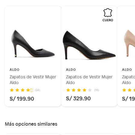
baño con señales de uso, sin empaques, etiquetas o sellos.
Alimentos, bebidas, fórmulas y leches para bebés.
Productos hechos a medida.
Pinturas de color a pedido.
Plantas.
Productos que hayan sido previamente instalados.
Baterías de auto.
Motocicletas y bicicletas motorizadas.
Licores y cigarros electrónicos.
ALDO
ALDO
ALDO
Zapatos de Vestir Mujer
Zapatos de Vestir Mujer
Zapato
Aldo
Aldo
Aldo
(16)
(24)
S/ 329.90
S/ 199.90
S/ 1
Más opciones similares