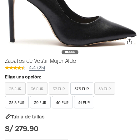
Zapatos de Vestir Mujer Aldo
4.4 (25)
Elige una opción:
35 EUR
36 EUR
37 EUR
37.5 EUR
38 EUR
38.5 EUR
39 EUR
40 EUR
41 EUR
Tabla de tallas
S/ 279.90