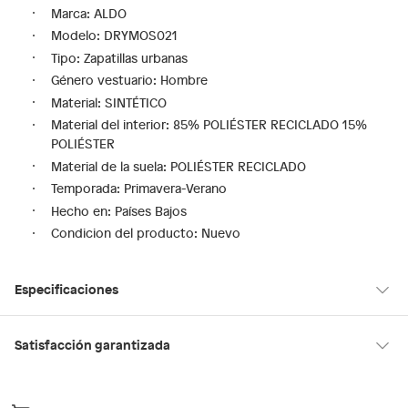
Marca: ALDO
Modelo: DRYMOS021
Tipo: Zapatillas urbanas
Género vestuario: Hombre
Material: SINTÉTICO
Material del interior: 85% POLIÉSTER RECICLADO 15%
POLIÉSTER
Material de la suela: POLIÉSTER RECICLADO
Temporada: Primavera-Verano
Hecho en: Países Bajos
Condicion del producto: Nuevo
Especificaciones
Hecho en
Países Bajos
Satisfacción garantizada
30 días desde que los recibes
La mayoría de los productos tienen
para hacer una devolución.
Género
Hombre