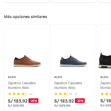
Más opciones similares
ALDO
ALDO
ALDO
Zapatos Casuales
Zapatos Casuales
Zapato
Hombre Aldo
Hombre Aldo
Hombr
(29)
(6)
S/ 1
S/ 183.92
S/ 183.92
-20%
-20%
S/ 22
S/ 229.90
S/ 229.90