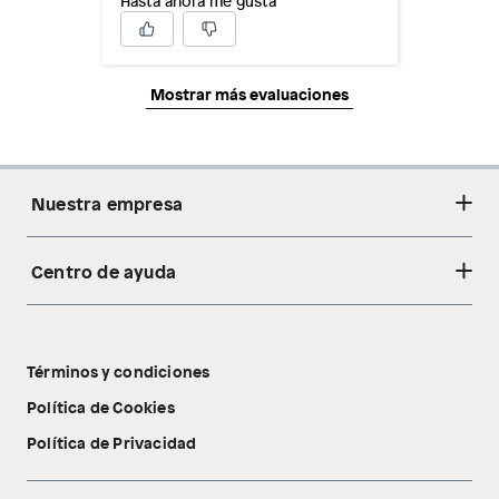
Hasta ahora me gusta
Mostrar más evaluaciones
Nuestra empresa
Centro de ayuda
Acerca de nosotros
Sostenibilidad
Cambios y devoluciones
Tiendas
Términos y condiciones
Libro de reclamaciones
Tecnología Pillow Walk
Política de Cookies
Política de Privacidad