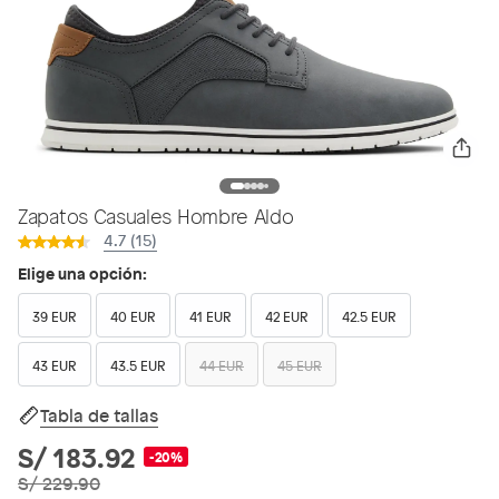
Zapatos Casuales Hombre Aldo
4.7 (15)
Elige una opción:
39 EUR
40 EUR
41 EUR
42 EUR
42.5 EUR
43 EUR
43.5 EUR
44 EUR
45 EUR
Tabla de tallas
S/ 183.92
-20%
S/ 229.90