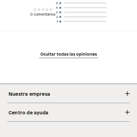
5
4
3
0
comentarios
2
1
Ocultar todas las opiniones
Nuestra empresa
Centro de ayuda
Acerca de nosotros
Sostenibilidad
Cambios y devoluciones
Tiendas