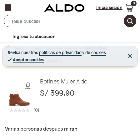
Inicia sesión
S
e
l
Ingresa tu ubicación
a
o
r
Home
Calzado y zapatillas - Zapatos
Zapatos Mujer
c
Revisa nuestras
políticas de privacidad
y
de
cookies
c
C
a
e
Aceptar cookies
Producto sin stock :(
h
r
t
r
B
a
i
r
a
o
Botines Mujer Aldo
r
n
S/ 399.90
-
i
(0)
c
o
n
Varias personas después miran