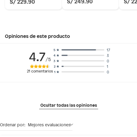
S/ 249.90
S/ 2
S/ 229.90
Material de la suela: POLIURETANO ACUÁTICO
Material del interior: POLIURETANO ACUÁTICO
Temporada: Primavera-Verano
Hecho en: Suiza
Condicion del producto: Nuevo
Opiniones de este producto
17
5
4.7
3
4
/5
0
3
1
2
21
comentarios
0
1
Ocultar todas las opiniones
Ordenar por:
Mejores evaluaciones