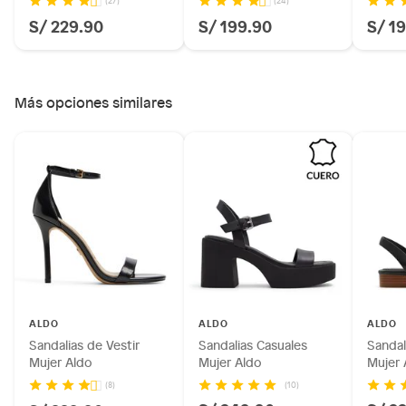
(27)
(24)
S/ 229.90
S/ 199.90
S/ 1
Más opciones similares
Ficha del producto:
Modelo: GAVEDESSI001
Marca: ALDO
ALDO
ALDO
ALDO
Tipo: Zapatos de vestir
Sandalias de Vestir
Sandalias Casuales
Sandal
Mujer Aldo
Mujer Aldo
Mujer 
Género vestuario: Mujer
Material: SINTÉTICO
(10)
(8)