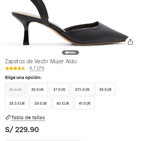
Zapatos de Vestir Mujer Aldo
4.7 (21)
Elige una opción:
35 EUR
36 EUR
37 EUR
37.5 EUR
38 EUR
38.5 EUR
39 EUR
40 EUR
41 EUR
Tabla de tallas
S/ 229.90