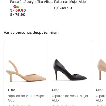
Pantalón Straight Tiro Alto
Ballerinas Mujer Aldo
Productos comprados en Outlet Atocongo.
Mujer Sybilla
S/ 249.90
Productos perecibles como alimentos, bebidas,
S/ 69.90
medicamentos, suplementos alimenticios, vitaminas.
S/ 79.90
Productos digitales (descarga inmediata).
Por motivos de salubridad, la ropa interior inferior y ropas de
baño con señales de uso, sin empaques, etiquetas o sellos.
Varias personas después miran
Alimentos, bebidas, fórmulas y leches para bebés.
Productos hechos a medida.
Pinturas de color a pedido.
Plantas.
Productos que hayan sido previamente instalados.
Baterías de auto.
Motocicletas y bicicletas motorizadas.
Licores y cigarros electrónicos.
ALDO
ALDO
ALDO
Zapatos de Vestir Mujer
Zapatos de Vestir Mujer
Zapato
Aldo
Aldo
Aldo