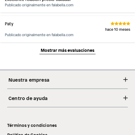
Publicado originalmente en
falabella.com
Paty
hace 10 meses
Publicado originalmente en
falabella.com
Mostrar más evaluaciones
Nuestra empresa
Centro de ayuda
Acerca de nosotros
Sostenibilidad
Cambios y devoluciones
Tiendas
Términos y condiciones
Libro de reclamaciones
Tecnología Pillow Walk
Política de Cookies