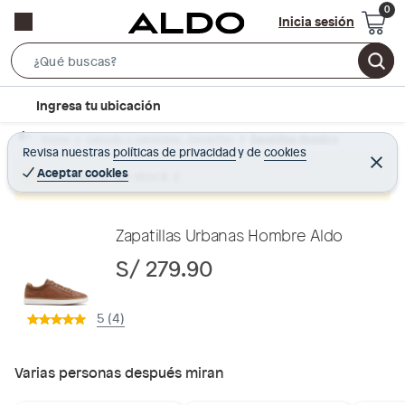
Inicia sesión
S
e
l
Ingresa tu ubicación
a
o
r
Home
Calzado y zapatillas - Zapatillas
Zapatillas Hombre
c
Revisa nuestras
políticas de privacidad
y
de
cookies
c
C
a
e
Aceptar cookies
Producto sin stock :(
h
r
t
r
B
a
i
r
a
o
Zapatillas Urbanas Hombre Aldo
r
n
S/ 279.90
-
i
5 (4)
c
o
n
Varias personas después miran