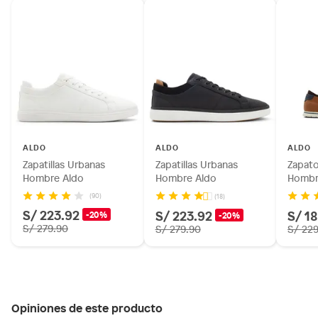
ALDO
ALDO
ALDO
Zapatillas Urbanas
Zapatillas Urbanas
Zapato
Hombre Aldo
Hombre Aldo
Hombr
(90)
(18)
S/ 223.92
S/ 223.92
S/ 1
-20%
-20%
S/ 279.90
S/ 279.90
S/ 22
Opiniones de este producto