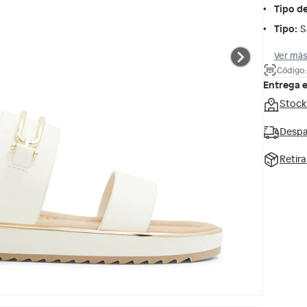
Tipo d
Tipo
:
S
Ver más
Código:
Entrega 
Stock
Despa
Retir