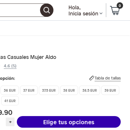
0
Hola
,
Inicia sesión
ias Casuales Mujer Aldo
4.6 (5)
 opción:
Tabla de tallas
36 EUR
37 EUR
37.5 EUR
38 EUR
38.5 EUR
39 EUR
41 EUR
9.90
Elige tus opciones
+