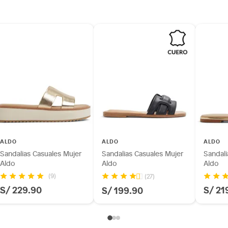
inión
as
os, suplementos alimenticios, vitaminas.
as de baño con señales de uso, sin empaques, etiquetas o
ALDO
ALDO
ALDO
Sandalias Casuales Mujer
Sandalias Casuales Mujer
Sandali
Aldo
Aldo
Aldo
(9)
(27)
S/ 229.90
S/ 21
S/ 199.90