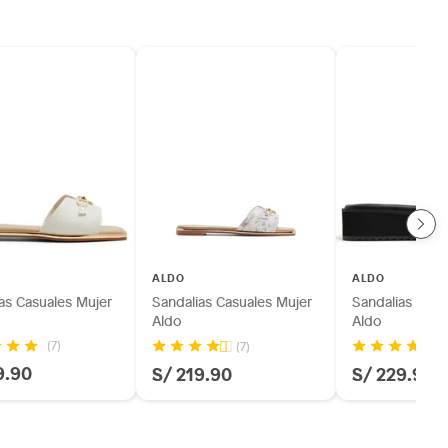
ALDO
ALDO
as Casuales Mujer
Sandalias Casuales Mujer
Sandalias Casu
Aldo
Aldo
(7)
(7)
(2
9.90
S/ 219.90
S/ 229.90