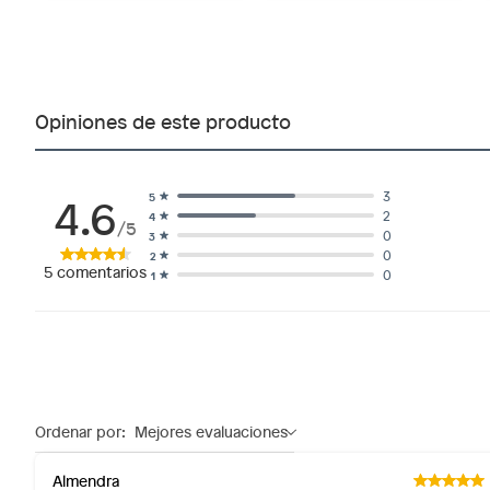
Opiniones de este producto
4.6
3
5
2
4
/5
0
3
0
2
5
comentarios
0
1
Ordenar por:
Mejores evaluaciones
Almendra