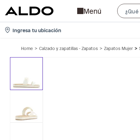
Menú
l
Ingresa tu ubicación
o
c
Home
Calzado y zapatillas - Zapatos
Zapatos Mujer
a
t
i
o
n
-
i
c
o
n