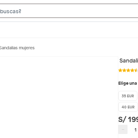
S
e
a
r
c
Sandalias mujeres
h
B
Sandal
a
r
Elige una
35 EUR
40 EUR
S/ 19
−