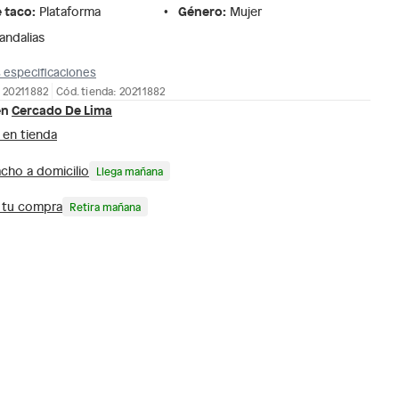
e taco
:
Género
:
Plataforma
Mujer
andalias
 especificaciones
 20211882
Cód. tienda: 20211882
en
Cercado De Lima
 en tienda
cho a domicilio
Llega mañana
a tu compra
Retira mañana