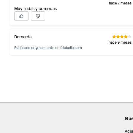
hace 7 meses
Muy lindas y comodas
Bernarda
hace 9 meses
Publicado originalmente en
falabella.com
Ficha del producto:
Modelo: LAGOON100
Nue
Marca: ALDO
Ace
Tipo: Sandalias