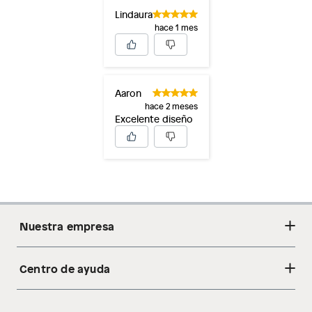
Lindaura
hace 1 mes
Aaron
hace 2 meses
Excelente diseño
Nuestra empresa
Centro de ayuda
Acerca de nosotros
Sostenibilidad
Cambios y devoluciones