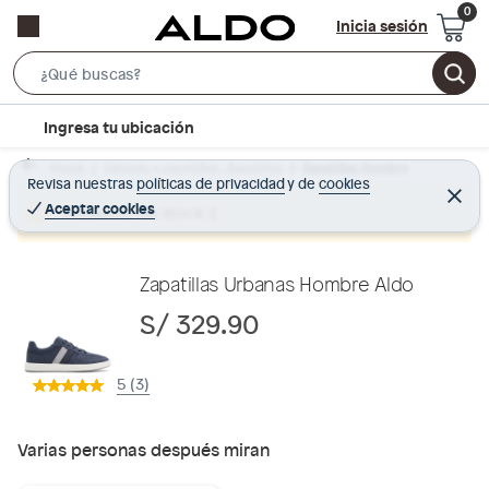
Inicia sesión
S
e
l
Ingresa tu ubicación
a
o
r
Home
Calzado y zapatillas - Zapatillas
Zapatillas Hombre
c
Revisa nuestras
políticas de privacidad
y
de
cookies
c
C
a
e
Aceptar cookies
Producto sin stock :(
h
r
t
r
B
a
i
r
a
o
Zapatillas Urbanas Hombre Aldo
r
n
S/ 329.90
-
i
5 (3)
c
o
n
Varias personas después miran