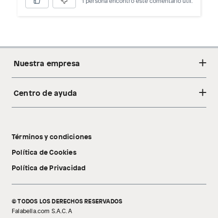
1 persona encontró este comentario útil.
Nuestra empresa
Centro de ayuda
Acerca de nosotros
Sostenibilidad
Cambios y devoluciones
Tiendas
Términos y condiciones
Libro de reclamaciones
Tecnología Pillow Walk
Política de Cookies
Política de Privacidad
© TODOS LOS DERECHOS RESERVADOS
Falabella.com S.A.C. A