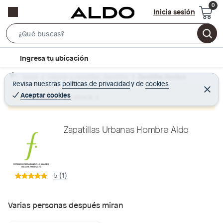
Inicia sesión
S
e
l
Ingresa tu ubicación
a
o
r
Home
Calzado y zapatillas - Zapatillas
Zapatillas Hombre
c
Revisa nuestras
políticas de privacidad
y
de
cookies
c
C
a
e
Aceptar cookies
Producto sin stock :(
h
r
t
r
B
a
i
r
a
o
Zapatillas Urbanas Hombre Aldo
r
n
-
i
5 (1)
c
o
n
Varias personas después miran