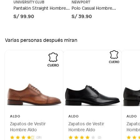
Productos de compra internacional.
UNIVERSITY CLUB
NEWPORT
Pantalón Straight Hombre
Polo Casual Hombre
Productos comprados en Outlet Atocongo.
University Club
Newport
S/ 99.90
S/ 39.90
Productos perecibles como alimentos, bebidas,
medicamentos, suplementos alimenticios, vitaminas.
Productos digitales (descarga inmediata).
Varias personas después miran
Por motivos de salubridad, la ropa interior inferior y ropas de
baño con señales de uso, sin empaques, etiquetas o sellos.
Alimentos, bebidas, fórmulas y leches para bebés.
Productos hechos a medida.
Pinturas de color a pedido.
Plantas.
Productos que hayan sido previamente instalados.
Baterías de auto.
Motocicletas y bicicletas motorizadas.
Licores y cigarros electrónicos.
ALDO
ALDO
ALDO
Zapatos de Vestir
Zapatos de Vestir
Zapato
Hombre Aldo
Hombre Aldo
Hombr
(2)
(26)