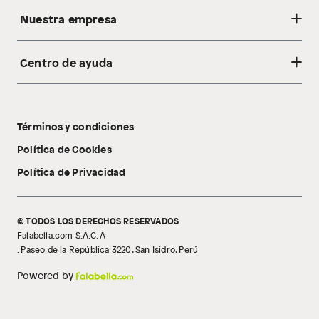
Nuestra empresa
Centro de ayuda
Acerca de nosotros
Sostenibilidad
Cambios y devoluciones
Tiendas
Términos y condiciones
Libro de reclamaciones
Tecnología Pillow Walk
Política de Cookies
Política de Privacidad
© TODOS LOS DERECHOS RESERVADOS
Falabella.com S.A.C. A
. Paseo de la República 3220, San Isidro, Perú
Powered by