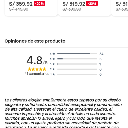
S/ 359.92
S/ 319.92
S/ 3
-20%
-20%
S/ 449.90
S/ 399.90
S/ 39
Opiniones de este producto
34
5
4.8
6
4
/5
1
3
0
2
¡Saga Falabella tiene los mejores zapatos para hombre!
41
comentarios
0
1
Nuestra gama de zapatos está diseñada para ofrecer
estilo, confort y durabilidad.Además, están disponibles
en una variedad de estilos, colores y diseños para
satisfacer sus necesidades estéticas.
Los clientes elogian ampliamente estos zapatos por su diseño
No solo ofrecemos la mejor selección de zapatos para
elegante y sofisticado, comodidad excepcional y construcción
hombre, sino que también ofrecemos precios
de alta calidad. Destacan el cuero de excelente calidad, el
increíblemente bajos. Si busca calidad a un precio
acabado impecable y la atención al detalle en cada aspecto.
Muchos aprecian lo suave, ligero y cómodo que resulta el
asequible, no busque más: Saga Falabella tiene
calzado, con un ajuste perfecto sin necesidad de período de
exactamente lo que necesita.
adaptación. La apariencia refinada coincide exactamente con