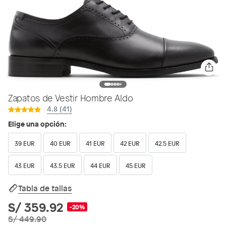
Zapatos de Vestir Hombre Aldo
4.8 (41)
Elige una opción:
39 EUR
40 EUR
41 EUR
42 EUR
42.5 EUR
43 EUR
43.5 EUR
44 EUR
45 EUR
Tabla de tallas
S/ 359.92
-20%
S/ 449.90