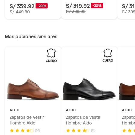
S/ 319.92
S/ 359.92
S/ 3
-20%
-20%
S/ 399.90
S/ 449.90
S/ 39
Más opciones similares
ALDO
ALDO
ALDO
Zapatos de Vestir
Zapatos de Vestir
Zapato
Hombre Aldo
Hombre Aldo
Hombr
(26)
(12)