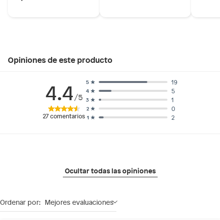
ti. Ven a descubrir la colección de zapatos para mujer de
Saga Falabella y encuentra el par perfecto para ti.
Opiniones de este producto
19
5
4.4
5
4
/5
1
3
0
2
27
comentarios
2
1
Ocultar todas las opiniones
Ordenar por:
Mejores evaluaciones