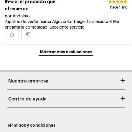
Recibí el producto que
ofrecieron
hace 1 año
por Anónimo
Zapatos de vestir marca Algo, color beige, talla exacta 6 Me
encanta la comodidad. Excelente servicio
Mostrar más evaluaciones
Nuestra empresa
Centro de ayuda
Acerca de nosotros
Sostenibilidad
Cambios y devoluciones
Tiendas
Términos y condiciones
Libro de reclamaciones