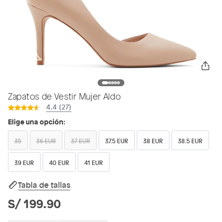
Zapatos de Vestir Mujer Aldo
4.4 (27)
Elige una opción:
35
36 EUR
37 EUR
37.5 EUR
38 EUR
38.5 EUR
39 EUR
40 EUR
41 EUR
Tabla de tallas
S/ 199.90