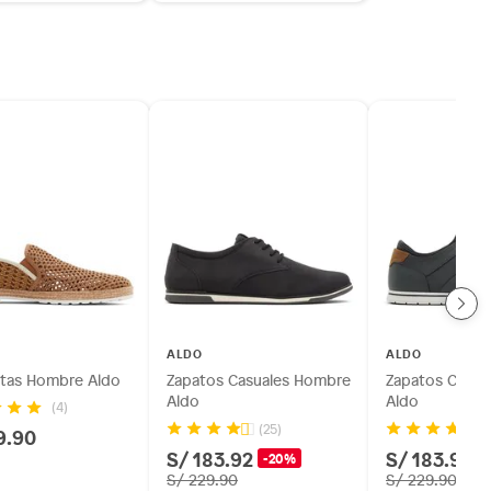
ALDO
ALDO
atas Hombre Aldo
Zapatos Casuales Hombre
Zapatos Casua
Aldo
Aldo
(4)
(25)
(1
9.90
S/ 183.92
S/ 183.92
-20%
-
S/ 229.90
S/ 229.90