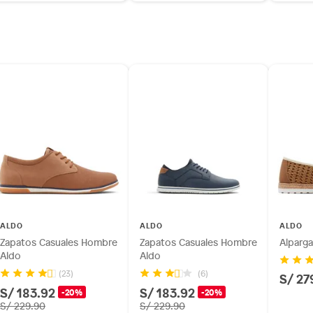
ALDO
ALDO
ALDO
Zapatos Casuales Hombre
Zapatos Casuales Hombre
Alparg
Aldo
Aldo
(23)
(6)
S/ 27
S/ 183.92
S/ 183.92
-20%
-20%
S/ 229.90
S/ 229.90