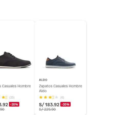
ALDO
s Casuales Hombre
Zapatos Casuales Hombre
Aldo
(25)
(6)
3.92
S/ 183.92
-20%
-20%
.90
S/ 229.90