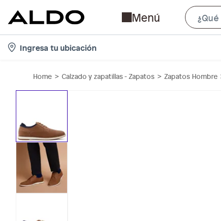
Menú
l
Ingresa tu ubicación
o
c
Home
Calzado y zapatillas - Zapatos
Zapatos Hombre
a
t
i
o
n
-
i
c
o
n