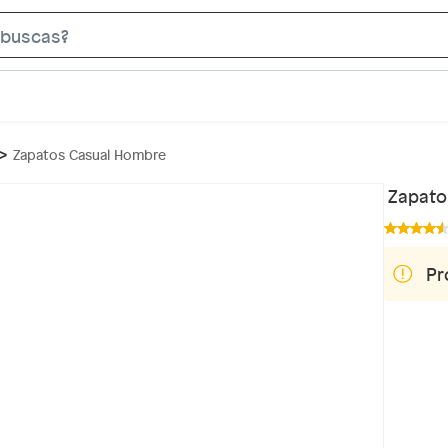
S
e
a
r
c
Zapatos Casual Hombre
h
B
Zapato
a
r
Pr