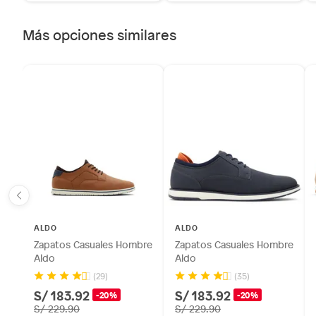
sellos.
Alimentos, bebidas, fórmulas y leches para bebés.
Más opciones similares
Productos hechos a medida.
Pinturas de color a pedido.
Plantas.
Productos que hayan sido previamente instalados.
Baterías de auto.
Motocicletas y bicicletas motorizadas.
Licores y cigarros electrónicos.
ALDO
ALDO
Zapatos Casuales Hombre
Zapatos Casuales Hombre
Aldo
Aldo
(29)
(35)
S/ 183.92
S/ 183.92
-20%
-20%
S/ 229.90
S/ 229.90